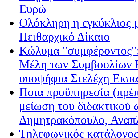
Ευρώ
Ολόκληρη η εγκύκλιος με
Πειθαρχικό Δίκαιο
Κώλυμα "συμφέροντος": 
Μέλη των Συμβουλίων Ε
υποψήφια Στελέχη Εκπα
Ποια προϋπηρεσία (πρέπ
μείωση του διδακτικού 
Δημητρακόπουλο, Ανα
Τηλεφωνικός κατάλογο