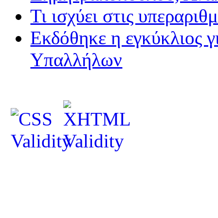
Τι ισχύει στις υπεραριθ
Εκδόθηκε η εγκύκλιος 
Υπαλλήλων