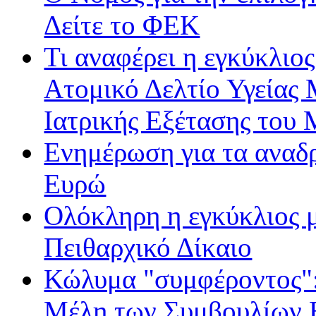
Δείτε το ΦΕΚ
Τι αναφέρει η εγκύκλιος
Ατομικό Δελτίο Υγείας
Ιατρικής Εξέτασης του
Ενημέρωση για τα αναδ
Ευρώ
Ολόκληρη η εγκύκλιος με
Πειθαρχικό Δίκαιο
Κώλυμα "συμφέροντος": 
Μέλη των Συμβουλίων Ε