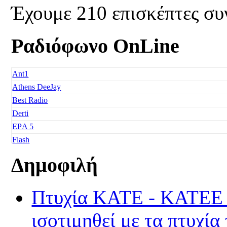
Έχουμε 210 επισκέπτες συ
Ραδιόφωνο OnLine
Ant1
Athens DeeJay
Best Radio
Derti
EΡA 5
Flash
Freedom
Δημοφιλή
Fresh Music
Galaxy 92
Πτυχία ΚΑΤΕ - ΚΑΤΕΕ τα
Happy Radio
Je t' aime
ισοτιμηθεί με τα πτυχία
Kiss FM