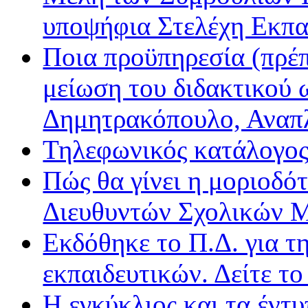
υποψήφια Στελέχη Εκπα
Ποια προϋπηρεσία (πρέπ
μείωση του διδακτικού 
Δημητρακόπουλο, Ανα
Τηλεφωνικός κατάλογο
Πώς θα γίνει η μοριοδ
Διευθυντών Σχολικών 
Εκδόθηκε το Π.Δ. για τ
εκπαιδευτικών. Δείτε τ
Η εγκύκλιος και τα έντ