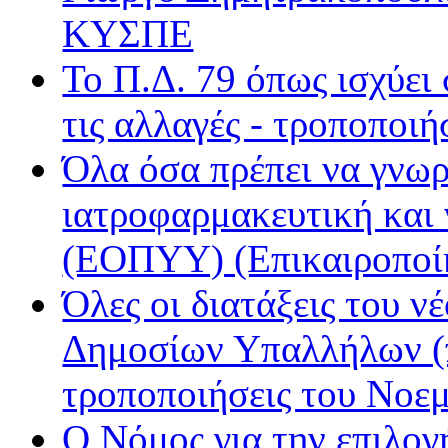
ΚΥΣΠΕ
Εν Λευκώ
Μινόρε FM
Το Π.Δ. 79 όπως ισχύει
ΝΕΤ
Παρέα FM
τις αλλαγές - τροποποιή
Ράδιο Άστυ
Όλα όσα πρέπει να γνωρ
Ρυθμός
ιατροφαρμακευτική και
(ΕΟΠΥΥ) (Επικαιροποί
Όλες οι διατάξεις του ν
Δημοσίων Υπαλλήλων (π
τροποποιήσεις του Νοε
Ο Νόμος για την επιλο