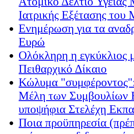
Ατομικό Δελτίο Υγείας
Ιατρικής Εξέτασης του
Ενημέρωση για τα αναδ
Ευρώ
Ολόκληρη η εγκύκλιος με
Πειθαρχικό Δίκαιο
Κώλυμα "συμφέροντος": 
Μέλη των Συμβουλίων Ε
υποψήφια Στελέχη Εκπα
Ποια προϋπηρεσία (πρέπ