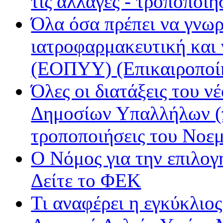
τις αλλαγές - τροποποιή
Ράδιο Άστυ
Όλα όσα πρέπει να γνωρ
Ρυθμός
ιατροφαρμακευτική και
(ΕΟΠΥΥ) (Επικαιροποί
Όλες οι διατάξεις του ν
Δημοσίων Υπαλλήλων (π
τροποποιήσεις του Νοε
Ο Νόμος για την επιλο
Δείτε το ΦΕΚ
Τι αναφέρει η εγκύκλιος