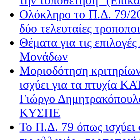
την τοποθέτηση" (Επικα
Radio Gold
Real FM
Ολόκληρο το Π.Δ. 79/20
Rock FM
δύο τελευταίες τροποποι
Sentra FM
Sfera
Θέματα για τις επιλογέ
Όασις
Βήμα Radio
Μονάδων
Δίεση
Μοριοδότηση κριτηρίων
Δίφωνο
Δρόμος FM
ισχύει για τα πτυχία Κ
Ε.ΡΑ. Δεύτερο
Ε.ΡΑ. Σπορ
Γιώργο Δημητρακόπουλ
Ε.ΡΑ. Τρίτο
ΚΥΣΠΕ
Εν Λευκώ
Μινόρε FM
Το Π.Δ. 79 όπως ισχύει
ΝΕΤ
Παρέα FM