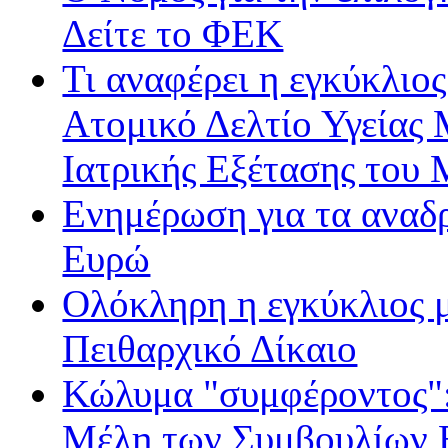
Δείτε το ΦΕΚ
Τι αναφέρει η εγκύκλιος
Ατομικό Δελτίο Υγείας
Ιατρικής Εξέτασης του
Ενημέρωση για τα αναδ
Ευρώ
Ολόκληρη η εγκύκλιος με
Πειθαρχικό Δίκαιο
Κώλυμα "συμφέροντος": 
Μέλη των Συμβουλίων Ε