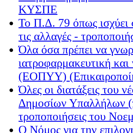
ΚΥΣΠΕ
Εν Λευκώ
Μινόρε FM
Το Π.Δ. 79 όπως ισχύει
ΝΕΤ
Παρέα FM
τις αλλαγές - τροποποιή
Ράδιο Άστυ
Όλα όσα πρέπει να γνωρ
Ρυθμός
ιατροφαρμακευτική και
(ΕΟΠΥΥ) (Επικαιροποί
Όλες οι διατάξεις του ν
Δημοσίων Υπαλλήλων (π
τροποποιήσεις του Νοε
Ο Νόμος για την επιλο