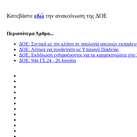
Κατεβάστε
εδώ
την ανακοίνωση της ΔΟΕ
Περισσότερα Άρθρα...
ΔΟΕ: Σχετικά με την κλήση σε απολογία απεργών εκπαιδευ
ΔΟΕ: Αίτημα για συνάντηση με Υπουργό Παιδείας
ΔΟΕ: Εκδήλωση ενδιαφέροντος για τις κατασκηνώσεις στο
ΔΟΕ: 94η ΓΣ 24 - 26 Ιουνίου