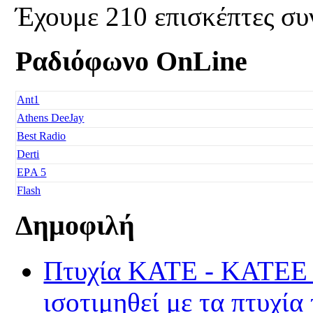
Έχουμε 210 επισκέπτες συ
Ραδιόφωνο OnLine
Ant1
Athens DeeJay
Best Radio
Derti
EΡA 5
Flash
Freedom
Δημοφιλή
Fresh Music
Galaxy 92
Πτυχία ΚΑΤΕ - ΚΑΤΕΕ τα
Happy Radio
Je t' aime
ισοτιμηθεί με τα πτυχία
Kiss FM