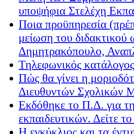
υποψήφια Στελέχη Εκπα
Ποια προϋπηρεσία (πρέπ
μείωση του διδακτικού 
Δημητρακόπουλο, Ανα
Τηλεφωνικός κατάλογο
Πώς θα γίνει η μοριοδ
Διευθυντών Σχολικών 
Εκδόθηκε το Π.Δ. για τ
εκπαιδευτικών. Δείτε τ
Η εγκύκλιος και τα έντ