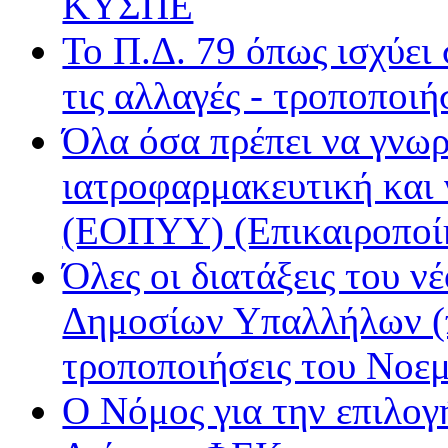
ΚΥΣΠΕ
Μινόρε FM
Το Π.Δ. 79 όπως ισχύει
ΝΕΤ
Παρέα FM
τις αλλαγές - τροποποιή
Ράδιο Άστυ
Όλα όσα πρέπει να γνωρ
Ρυθμός
ιατροφαρμακευτική και
(ΕΟΠΥΥ) (Επικαιροποί
Όλες οι διατάξεις του ν
Δημοσίων Υπαλλήλων (π
τροποποιήσεις του Νοε
Ο Νόμος για την επιλο