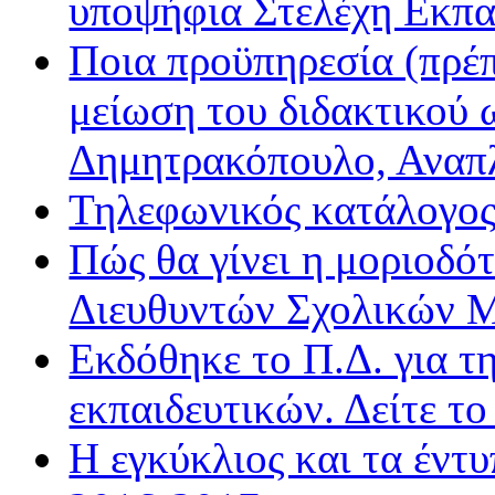
υποψήφια Στελέχη Εκπα
Ποια προϋπηρεσία (πρέπ
μείωση του διδακτικού 
Δημητρακόπουλο, Ανα
Τηλεφωνικός κατάλογο
Πώς θα γίνει η μοριοδ
Διευθυντών Σχολικών 
Εκδόθηκε το Π.Δ. για τ
εκπαιδευτικών. Δείτε τ
Η εγκύκλιος και τα έντ