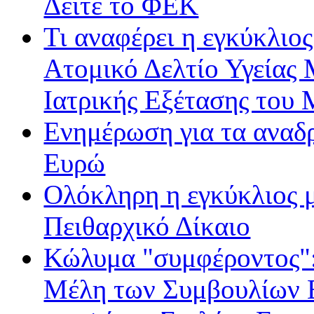
Δείτε το ΦΕΚ
Τι αναφέρει η εγκύκλιος
Ατομικό Δελτίο Υγείας
Ιατρικής Εξέτασης του
Ενημέρωση για τα αναδ
Ευρώ
Ολόκληρη η εγκύκλιος με
Πειθαρχικό Δίκαιο
Κώλυμα "συμφέροντος": 
Μέλη των Συμβουλίων Ε