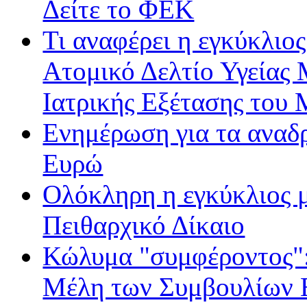
Δείτε το ΦΕΚ
Τι αναφέρει η εγκύκλιος
Ατομικό Δελτίο Υγείας
Ιατρικής Εξέτασης του
Ενημέρωση για τα αναδ
Ευρώ
Ολόκληρη η εγκύκλιος με
Πειθαρχικό Δίκαιο
Κώλυμα "συμφέροντος": 
Μέλη των Συμβουλίων Ε