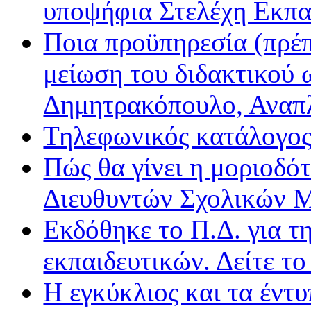
υποψήφια Στελέχη Εκπα
Ποια προϋπηρεσία (πρέπ
μείωση του διδακτικού 
Δημητρακόπουλο, Ανα
Τηλεφωνικός κατάλογο
Πώς θα γίνει η μοριοδ
Διευθυντών Σχολικών 
Εκδόθηκε το Π.Δ. για τ
εκπαιδευτικών. Δείτε τ
Η εγκύκλιος και τα έντ