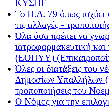
ΚΥΣΠΕ
Εν Λευκώ
Μινόρε FM
Το Π.Δ. 79 όπως ισχύει
ΝΕΤ
Παρέα FM
τις αλλαγές - τροποποιή
Ράδιο Άστυ
Όλα όσα πρέπει να γνωρ
Ρυθμός
ιατροφαρμακευτική και
(ΕΟΠΥΥ) (Επικαιροποί
Όλες οι διατάξεις του ν
Δημοσίων Υπαλλήλων (π
τροποποιήσεις του Νοε
Ο Νόμος για την επιλο