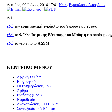
Δευτέρα, 09 Ιούνιος 2014 17:41
Νέα
-
Εγκύκλιοι - Αποφάσεις
Δείτε:
εδώ
την
ερμηνευτική εγκύκλιο
του Υπουργείου Υγείας
εδώ
το
Φύλλο Ιατρικής Εξέτασης του Μαθητή
(το οποίο χορηγ
εδώ
το νέο έντυπο
ΑΔΥΜ
ΚΕΝΤΡΙΚΟ ΜΕΝΟΥ
Αρχική Σελίδα
Βιογραφικό
Οι Ενημερώσεις μου
Άρθρα
Ειδήσεις (RSS)
Νομοθεσία
Ανακοινώσεις Ε.Ο.Π.Υ.Υ.
Συνταξιοδοτικά Θέματα