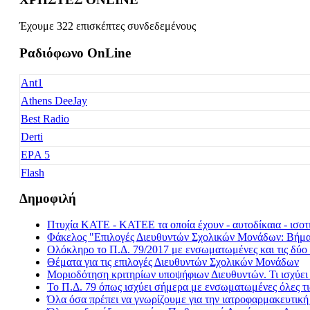
Έχουμε 322 επισκέπτες συνδεδεμένους
Ραδιόφωνο OnLine
Ant1
Athens DeeJay
Best Radio
Derti
EΡA 5
Flash
Freedom
Δημοφιλή
Fresh Music
Πτυχία ΚΑΤΕ - ΚΑΤΕΕ τα οποία έχουν - αυτοδίκαια - ισοτι
Galaxy 92
Φάκελος "Επιλογές Διευθυντών Σχολικών Μονάδων: Βήμα -
Happy Radio
Ολόκληρο το Π.Δ. 79/2017 με ενσωματωμένες και τις δύο 
Θέματα για τις επιλογές Διευθυντών Σχολικών Μονάδων
Je t' aime
Μοριοδότηση κριτηρίων υποψήφιων Διευθυντών. Τι ισχύε
Kiss FM
Το Π.Δ. 79 όπως ισχύει σήμερα με ενσωματωμένες όλες τι
Όλα όσα πρέπει να γνωρίζουμε για την ιατροφαρμακευτικ
Kosmos