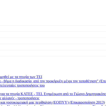
μηθεί με τα πτυχία των ΤΕΙ
 βήμα η διαδικασία, από την προκήρυξη μέχρι την τοποθέτηση" (Επι
τελευταίες τροποποιήσεις του
ι για τα πτυχία ΚΑΤΕΕ - ΤΕΙ. Ενημέρωση από το Γιώργο Δημητρακ
ς αλλαγές - τροποποιήσεις
ή και νοσοκομειακή μας περίθαλψη (ΕΟΠΥΥ) (Επικαιροποίηση 2013)