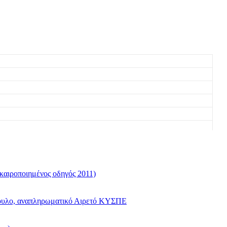
καιροποιημένος οδηγός 2011)
όπουλο, αναπληρωματικό Αιρετό ΚΥΣΠΕ