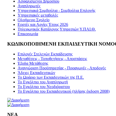
Ασφαλισμένοι Δημοσίου
Αναπληρωτές
Υπηρεσιακά Συμβούλια - Συμβούλια Επιλογής
Υπηρεσιακές μεταβολές
Ολοήμερο Σχολείο
Εορτές και Αργίες Έτους 2026
Τηλεφωνικός Κατάλογος Υπηρεσιών Υ.ΠΑΙ.Θ.
Επικοινωνία
ΚΩΔΙΚΟΠΟΙΗΜΕΝΗ ΕΚΠΑΙΔΕΥΤΙΚΗ ΝΟΜΟ
Επιλογές Στελεχών Εκπαίδευσης
Μεταθέσεις - Τοποθετήσεις - Αποσπάσεις
Έξοδα Μετάθεσης
Αναγνώριση Προϋπηρεσίας - Προαγωγές - Αποδοχές
Άδειες Εκπαιδευτικών
Το Ωράριο των Εκπαιδευτικών της Π.Ε.
Το Εγκόλπιο του Αναπληρωτή
Το Εγκόλπιο του Νεοδιόριστου
Το Εγκόλπιο του Εκπαιδευτικού (πλήρης έκδοση 2008)
ΝΕΑ