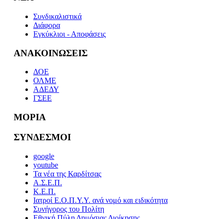
Συνδικαλιστικά
Διάφορα
Εγκύκλιοι - Αποφάσεις
ΑΝΑΚΟΙΝΩΣΕΙΣ
ΔΟΕ
ΟΛΜΕ
ΑΔΕΔΥ
ΓΣΕΕ
ΜΟΡΙΑ
ΣΥΝΔΕΣΜΟΙ
google
youtube
Τα νέα της Καρδίτσας
Α.Σ.Ε.Π.
Κ.Ε.Π.
Ιατροί Ε.Ο.Π.Υ.Υ. ανά νομό και ειδικότητα
Συνήγορος του Πολίτη
Εθνική Πύλη Δημόσιας Διοίκησης