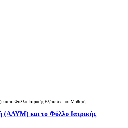
ρι! Ακολουθήστε μας και στο facebook (Γιώργος Δημητρακόπο
) και το Φύλλο Ιατρικής Εξέτασης του Μαθητή
τή (ΑΔΥΜ) και το Φύλλο Ιατρικής