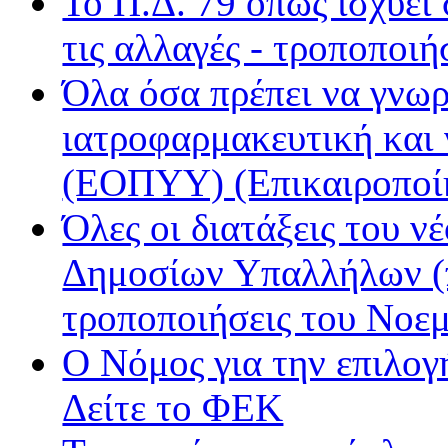
Το Π.Δ. 79 όπως ισχύει
ΝΕΤ
Παρέα FM
τις αλλαγές - τροποποιή
Ράδιο Άστυ
Όλα όσα πρέπει να γνωρ
Ρυθμός
ιατροφαρμακευτική και
(ΕΟΠΥΥ) (Επικαιροποί
Όλες οι διατάξεις του ν
Δημοσίων Υπαλλήλων (π
τροποποιήσεις του Νοε
Ο Νόμος για την επιλο
Δείτε το ΦΕΚ