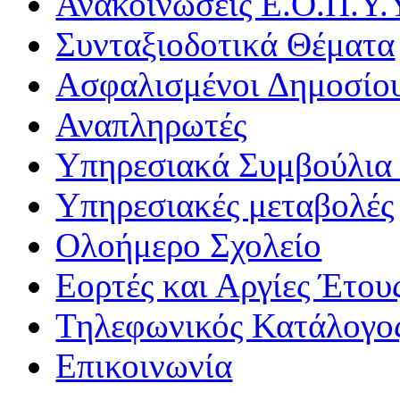
Ανακοινώσεις Ε.Ο.Π.Υ.
Συνταξιοδοτικά Θέματα
Ασφαλισμένοι Δημοσίο
Αναπληρωτές
Υπηρεσιακά Συμβούλια 
Υπηρεσιακές μεταβολές
Ολοήμερο Σχολείο
Εορτές και Αργίες Έτου
Τηλεφωνικός Κατάλογο
Επικοινωνία