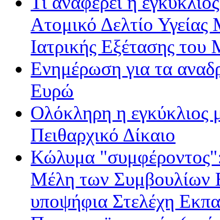
Τι αναφέρει η εγκύκλιος
Ατομικό Δελτίο Υγείας
Ιατρικής Εξέτασης του
Ενημέρωση για τα αναδ
Ευρώ
Ολόκληρη η εγκύκλιος με
Πειθαρχικό Δίκαιο
Κώλυμα "συμφέροντος": 
Μέλη των Συμβουλίων Ε
υποψήφια Στελέχη Εκπα