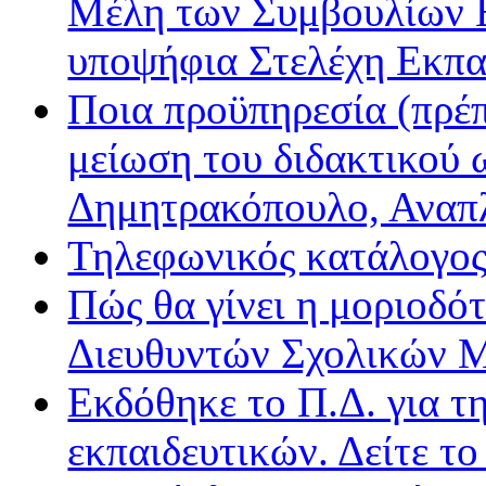
Μέλη των Συμβουλίων Ε
υποψήφια Στελέχη Εκπα
Ποια προϋπηρεσία (πρέπ
μείωση του διδακτικού 
Δημητρακόπουλο, Ανα
Τηλεφωνικός κατάλογο
Πώς θα γίνει η μοριοδ
Διευθυντών Σχολικών 
Εκδόθηκε το Π.Δ. για τ
εκπαιδευτικών. Δείτε τ