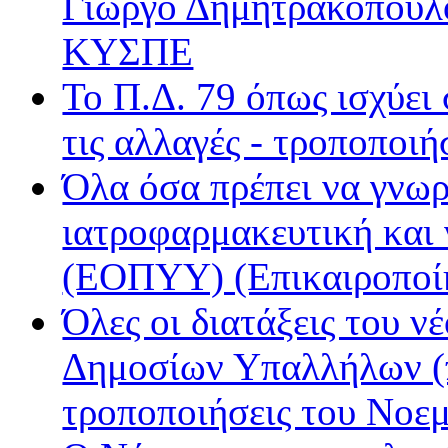
Γιώργο Δημητρακόπουλ
Ε.ΡΑ. Τρίτο
ΚΥΣΠΕ
Εν Λευκώ
Μινόρε FM
Το Π.Δ. 79 όπως ισχύει
ΝΕΤ
Παρέα FM
τις αλλαγές - τροποποιή
Ράδιο Άστυ
Όλα όσα πρέπει να γνωρ
Ρυθμός
ιατροφαρμακευτική και
(ΕΟΠΥΥ) (Επικαιροποί
Όλες οι διατάξεις του ν
Δημοσίων Υπαλλήλων (π
τροποποιήσεις του Νοε