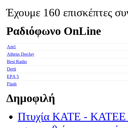
Έχουμε 160 επισκέπτες συ
Ραδιόφωνο OnLine
Ant1
Athens DeeJay
Best Radio
Derti
EΡA 5
Flash
Freedom
Δημοφιλή
Fresh Music
Galaxy 92
Πτυχία ΚΑΤΕ - ΚΑΤΕΕ τα
Happy Radio
Je t' aime