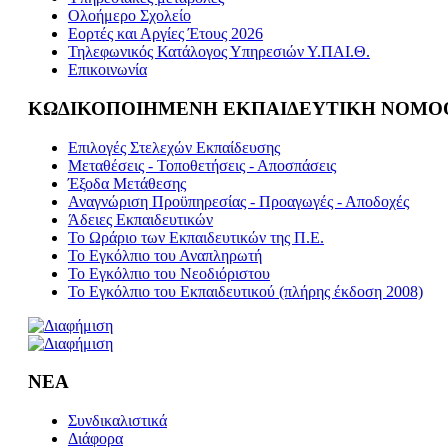
Ολοήμερο Σχολείο
Εορτές και Αργίες Έτους 2026
Τηλεφωνικός Κατάλογος Υπηρεσιών Υ.ΠΑΙ.Θ.
Επικοινωνία
ΚΩΔΙΚΟΠΟΙΗΜΕΝΗ ΕΚΠΑΙΔΕΥΤΙΚΗ ΝΟΜΟ
Επιλογές Στελεχών Εκπαίδευσης
Μεταθέσεις - Τοποθετήσεις - Αποσπάσεις
Έξοδα Μετάθεσης
Αναγνώριση Προϋπηρεσίας - Προαγωγές - Αποδοχές
Άδειες Εκπαιδευτικών
Το Ωράριο των Εκπαιδευτικών της Π.Ε.
Το Εγκόλπιο του Αναπληρωτή
Το Εγκόλπιο του Νεοδιόριστου
Το Εγκόλπιο του Εκπαιδευτικού (πλήρης έκδοση 2008)
ΝΕΑ
Συνδικαλιστικά
Διάφορα