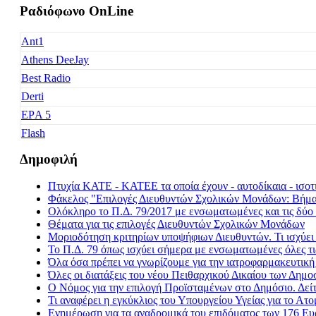
Ραδιόφωνο OnLine
Ant1
Athens DeeJay
Best Radio
Derti
EΡA 5
Flash
Freedom
Δημοφιλή
Fresh Music
Πτυχία ΚΑΤΕ - ΚΑΤΕΕ τα οποία έχουν - αυτοδίκαια - ισοτι
Galaxy 92
Φάκελος "Επιλογές Διευθυντών Σχολικών Μονάδων: Βήμα -
Happy Radio
Ολόκληρο το Π.Δ. 79/2017 με ενσωματωμένες και τις δύο 
Θέματα για τις επιλογές Διευθυντών Σχολικών Μονάδων
Je t' aime
Μοριοδότηση κριτηρίων υποψήφιων Διευθυντών. Τι ισχύε
Kiss FM
Το Π.Δ. 79 όπως ισχύει σήμερα με ενσωματωμένες όλες τι
Όλα όσα πρέπει να γνωρίζουμε για την ιατροφαρμακευτικ
Kosmos
Όλες οι διατάξεις του νέου Πειθαρχικού Δικαίου των Δημ
Love Radio
Ο Νόμος για την επιλογή Προϊσταμένων στο Δημόσιο. Δεί
Τι αναφέρει η εγκύκλιος του Υπουργείου Υγείας για το Α
Nitro Radio
Ενημέρωση για τα αναδρομικά του επιδόματος των 176 Ε