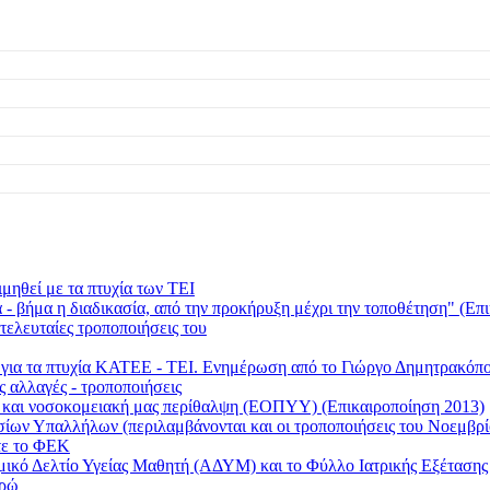
μηθεί με τα πτυχία των ΤΕΙ
 βήμα η διαδικασία, από την προκήρυξη μέχρι την τοποθέτηση" (Επι
τελευταίες τροποποιήσεις του
ι για τα πτυχία ΚΑΤΕΕ - ΤΕΙ. Ενημέρωση από το Γιώργο Δημητρακ
ς αλλαγές - τροποποιήσεις
ή και νοσοκομειακή μας περίθαλψη (ΕΟΠΥΥ) (Επικαιροποίηση 2013)
οσίων Υπαλλήλων (περιλαμβάνονται και οι τροποποιήσεις του Νοεμβρί
τε το ΦΕΚ
τομικό Δελτίο Υγείας Μαθητή (ΑΔΥΜ) και το Φύλλο Ιατρικής Εξέταση
υρώ