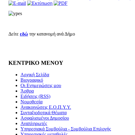
Δείτε
εδώ
την κατανομή ανά Δήμο
ΚΕΝΤΡΙΚΟ ΜΕΝΟΥ
Αρχική Σελίδα
Βιογραφικό
Οι Ενημερώσεις μου
Άρθρα
Ειδήσεις (RSS)
Νομοθεσία
Ανακοινώσεις Ε.Ο.Π.Υ.Υ.
Συνταξιοδοτικά Θέματα
Ασφαλισμένοι Δημοσίου
Αναπληρωτές
Υπηρεσιακά Συμβούλια - Συμβούλια Επιλογής
Υπηρεσιακές μεταβολές