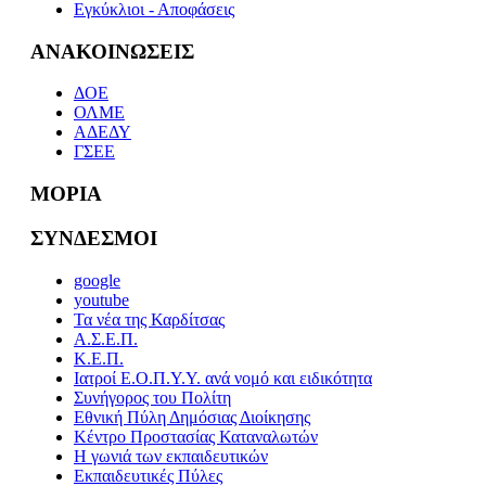
Εγκύκλιοι - Αποφάσεις
ΑΝΑΚΟΙΝΩΣΕΙΣ
ΔΟΕ
ΟΛΜΕ
ΑΔΕΔΥ
ΓΣΕΕ
ΜΟΡΙΑ
ΣΥΝΔΕΣΜΟΙ
google
youtube
Τα νέα της Καρδίτσας
Α.Σ.Ε.Π.
Κ.Ε.Π.
Ιατροί Ε.Ο.Π.Υ.Υ. ανά νομό και ειδικότητα
Συνήγορος του Πολίτη
Εθνική Πύλη Δημόσιας Διοίκησης
Κέντρο Προστασίας Καταναλωτών
Η γωνιά των εκπαιδευτικών
Εκπαιδευτικές Πύλες