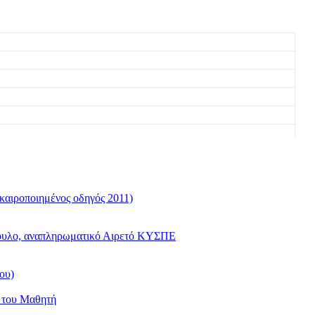
καιροποιημένος οδηγός 2011)
όπουλο, αναπληρωματικό Αιρετό ΚΥΣΠΕ
ου)
ς του Μαθητή