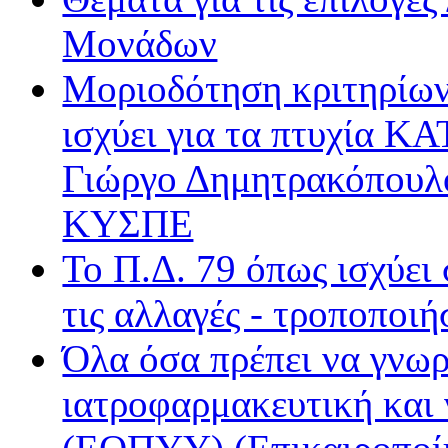
Βήμα Radio
Μονάδων
Δίεση
Μοριοδότηση κριτηρίων
Δίφωνο
Δρόμος FM
ισχύει για τα πτυχία Κ
Ε.ΡΑ. Δεύτερο
Ε.ΡΑ. Σπορ
Γιώργο Δημητρακόπουλ
Ε.ΡΑ. Τρίτο
ΚΥΣΠΕ
Εν Λευκώ
Μινόρε FM
Το Π.Δ. 79 όπως ισχύει
ΝΕΤ
Παρέα FM
τις αλλαγές - τροποποιή
Ράδιο Άστυ
Όλα όσα πρέπει να γνωρ
Ρυθμός
ιατροφαρμακευτική και