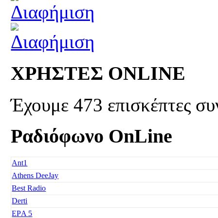
ΧΡΗΣΤΕΣ ONLINE
Έχουμε 473 επισκέπτες συ
Ραδιόφωνο OnLine
Ant1
Athens DeeJay
Best Radio
Derti
EΡA 5