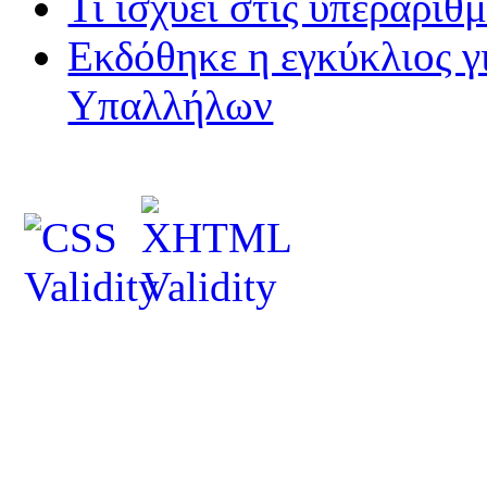
Τι ισχύει στις υπεραριθ
Εκδόθηκε η εγκύκλιος 
Υπαλλήλων