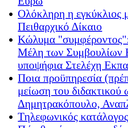
Ευρώ
Ολόκληρη η εγκύκλιος με
Πειθαρχικό Δίκαιο
Κώλυμα "συμφέροντος": 
Μέλη των Συμβουλίων Ε
υποψήφια Στελέχη Εκπα
Ποια προϋπηρεσία (πρέπ
μείωση του διδακτικού 
Δημητρακόπουλο, Ανα
Τηλεφωνικός κατάλογο