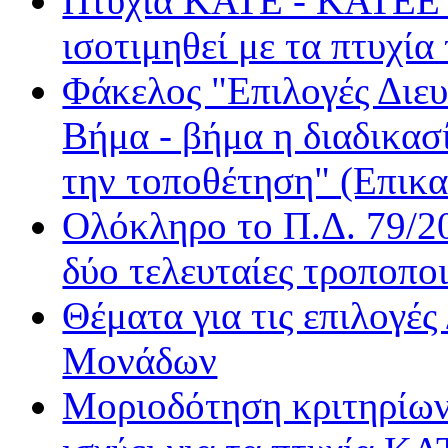
Πτυχία ΚΑΤΕ - ΚΑΤΕΕ τα
Je t' aime
ισοτιμηθεί με τα πτυχία
Kiss FM
Kosmos
Φάκελος "Επιλογές Διε
Love Radio
Βήμα - βήμα η διαδικασ
Nitro Radio
Nova Sport FM
την τοποθέτηση" (Επικα
Radio Gold
Real FM
Ολόκληρο το Π.Δ. 79/20
Rock FM
δύο τελευταίες τροποποι
Sentra FM
Sfera
Θέματα για τις επιλογέ
Όασις
Βήμα Radio
Μονάδων
Δίεση
Μοριοδότηση κριτηρίων
Δίφωνο
Δρόμος FM