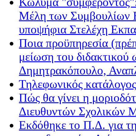
Κώλυμα "συμφέροντος": 
Μέλη των Συμβουλίων Ε
υποψήφια Στελέχη Εκπα
Ποια προϋπηρεσία (πρέπ
μείωση του διδακτικού 
Δημητρακόπουλο, Ανα
Τηλεφωνικός κατάλογο
Πώς θα γίνει η μοριοδ
Διευθυντών Σχολικών 
Εκδόθηκε το Π.Δ. για τ