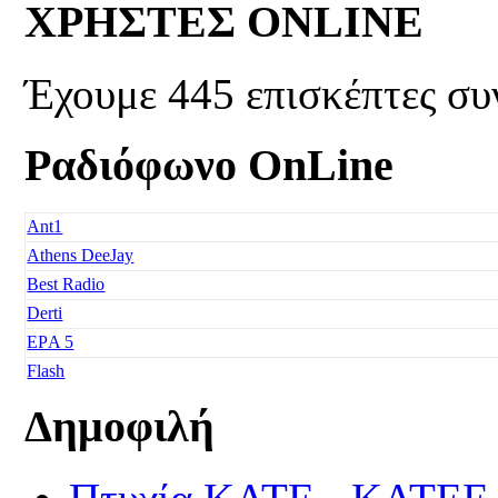
ΧΡΗΣΤΕΣ ONLINE
Έχουμε 445 επισκέπτες συ
Ραδιόφωνο OnLine
Ant1
Athens DeeJay
Best Radio
Derti
EΡA 5
Flash
Freedom
Δημοφιλή
Fresh Music
Galaxy 92
Happy Radio