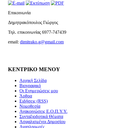
Επικοινωνία
Δημητρακόπουλος Γιώργος
Τηλ. επικοινωνίας 6977-747439
email:
dimitrako.g@gmail.com
ΚΕΝΤΡΙΚΟ ΜΕΝΟΥ
Αρχική Σελίδα
Βιογραφικό
Οι Ενημερώσεις μου
Άρθρα
Ειδήσεις (RSS)
Νομοθεσία
Ανακοινώσεις Ε.Ο.Π.Υ.Υ.
Συνταξιοδοτικά Θέματα
Ασφαλισμένοι Δημοσίου
Αναπληρωτές