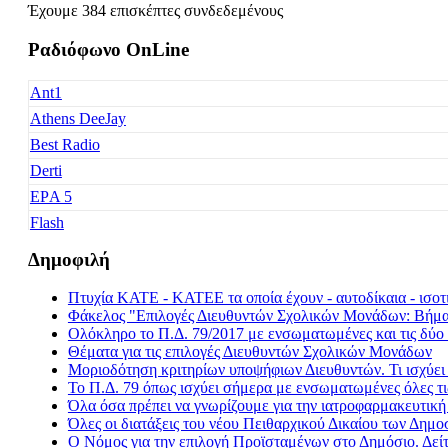
Έχουμε 384 επισκέπτες συνδεδεμένους
Ραδιόφωνο OnLine
Ant1
Athens DeeJay
Best Radio
Derti
EΡA 5
Flash
Freedom
Δημοφιλή
Fresh Music
Πτυχία ΚΑΤΕ - ΚΑΤΕΕ τα οποία έχουν - αυτοδίκαια - ισοτι
Galaxy 92
Φάκελος "Επιλογές Διευθυντών Σχολικών Μονάδων: Βήμα -
Happy Radio
Ολόκληρο το Π.Δ. 79/2017 με ενσωματωμένες και τις δύο 
Θέματα για τις επιλογές Διευθυντών Σχολικών Μονάδων
Je t' aime
Μοριοδότηση κριτηρίων υποψήφιων Διευθυντών. Τι ισχύε
Kiss FM
Το Π.Δ. 79 όπως ισχύει σήμερα με ενσωματωμένες όλες τι
Όλα όσα πρέπει να γνωρίζουμε για την ιατροφαρμακευτικ
Kosmos
Όλες οι διατάξεις του νέου Πειθαρχικού Δικαίου των Δημ
Love Radio
Ο Νόμος για την επιλογή Προϊσταμένων στο Δημόσιο. Δεί