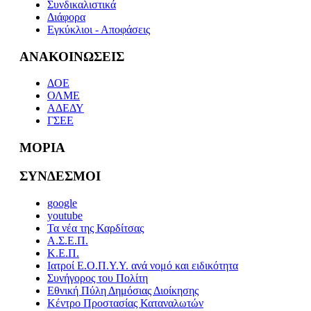
Συνδικαλιστικά
Διάφορα
Εγκύκλιοι - Αποφάσεις
ΑΝΑΚΟΙΝΩΣΕΙΣ
ΔΟΕ
ΟΛΜΕ
ΑΔΕΔΥ
ΓΣΕΕ
ΜΟΡΙΑ
ΣΥΝΔΕΣΜΟΙ
google
youtube
Τα νέα της Καρδίτσας
Α.Σ.Ε.Π.
Κ.Ε.Π.
Ιατροί Ε.Ο.Π.Υ.Υ. ανά νομό και ειδικότητα
Συνήγορος του Πολίτη
Εθνική Πύλη Δημόσιας Διοίκησης
Κέντρο Προστασίας Καταναλωτών