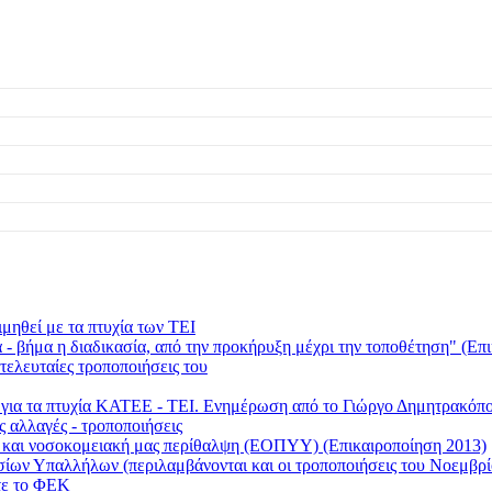
μηθεί με τα πτυχία των ΤΕΙ
 βήμα η διαδικασία, από την προκήρυξη μέχρι την τοποθέτηση" (Επι
τελευταίες τροποποιήσεις του
ι για τα πτυχία ΚΑΤΕΕ - ΤΕΙ. Ενημέρωση από το Γιώργο Δημητρακ
ς αλλαγές - τροποποιήσεις
ή και νοσοκομειακή μας περίθαλψη (ΕΟΠΥΥ) (Επικαιροποίηση 2013)
οσίων Υπαλλήλων (περιλαμβάνονται και οι τροποποιήσεις του Νοεμβρί
τε το ΦΕΚ