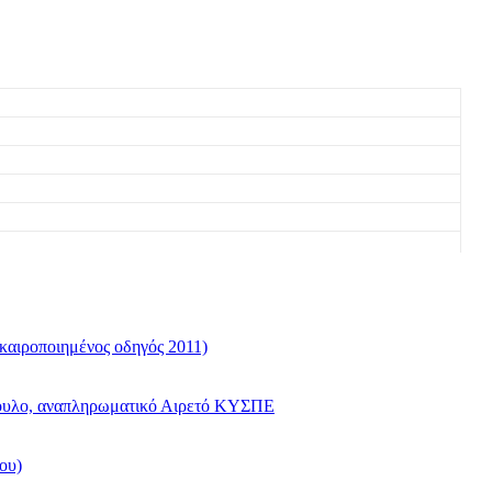
καιροποιημένος οδηγός 2011)
όπουλο, αναπληρωματικό Αιρετό ΚΥΣΠΕ
ου)