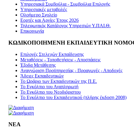
Υπηρεσιακά Συμβούλια - Συμβούλια Επιλογής
Υπηρεσιακές μεταβολές
Ολοήμερο Σχολείο
Εορτές και Αργίες Έτους 2026
Τηλεφωνικός Κατάλογος Υπηρεσιών Υ.ΠΑΙ.Θ.
Επικοινωνία
ΚΩΔΙΚΟΠΟΙΗΜΕΝΗ ΕΚΠΑΙΔΕΥΤΙΚΗ ΝΟΜΟ
Επιλογές Στελεχών Εκπαίδευσης
Μεταθέσεις - Τοποθετήσεις - Αποσπάσεις
Έξοδα Μετάθεσης
Αναγνώριση Προϋπηρεσίας - Προαγωγές - Αποδοχές
Άδειες Εκπαιδευτικών
Το Ωράριο των Εκπαιδευτικών της Π.Ε.
Το Εγκόλπιο του Αναπληρωτή
Το Εγκόλπιο του Νεοδιόριστου
Το Εγκόλπιο του Εκπαιδευτικού (πλήρης έκδοση 2008)
ΝΕΑ