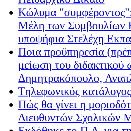
Κώλυμα "συμφέροντος": 
Μέλη των Συμβουλίων Ε
υποψήφια Στελέχη Εκπα
Ποια προϋπηρεσία (πρέπ
μείωση του διδακτικού 
Δημητρακόπουλο, Ανα
Τηλεφωνικός κατάλογο
Πώς θα γίνει η μοριοδ
Διευθυντών Σχολικών 
Εκδόθηκε το Π.Δ. για τ