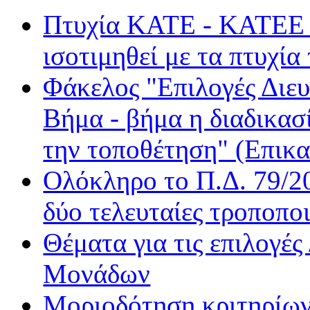
Πτυχία ΚΑΤΕ - ΚΑΤΕΕ τα
Happy Radio
Je t' aime
ισοτιμηθεί με τα πτυχία
Kiss FM
Kosmos
Φάκελος "Επιλογές Διε
Love Radio
Βήμα - βήμα η διαδικασ
Nitro Radio
Nova Sport FM
την τοποθέτηση" (Επικα
Radio Gold
Real FM
Ολόκληρο το Π.Δ. 79/20
Rock FM
δύο τελευταίες τροποποι
Sentra FM
Sfera
Θέματα για τις επιλογέ
Όασις
Βήμα Radio
Μονάδων
Δίεση
Μοριοδότηση κριτηρίων
Δίφωνο