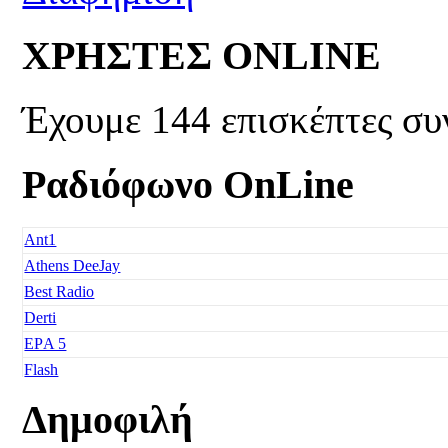
ΧΡΗΣΤΕΣ ONLINE
Έχουμε 144 επισκέπτες συ
Ραδιόφωνο OnLine
Ant1
Athens DeeJay
Best Radio
Derti
EΡA 5
Flash
Freedom
Δημοφιλή
Fresh Music
Galaxy 92