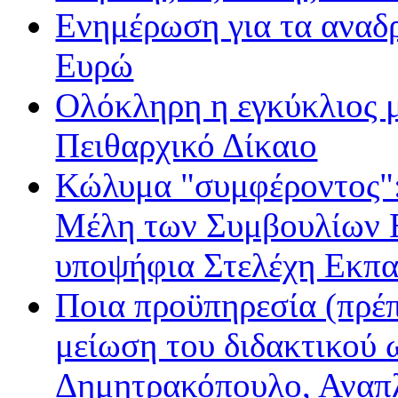
Ενημέρωση για τα αναδ
Ευρώ
Ολόκληρη η εγκύκλιος με
Πειθαρχικό Δίκαιο
Κώλυμα "συμφέροντος": 
Μέλη των Συμβουλίων Ε
υποψήφια Στελέχη Εκπα
Ποια προϋπηρεσία (πρέπ
μείωση του διδακτικού 
Δημητρακόπουλο, Ανα