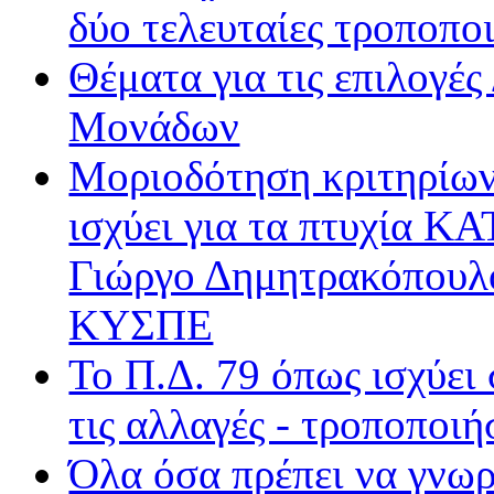
δύο τελευταίες τροποποι
Sentra FM
Sfera
Θέματα για τις επιλογέ
Όασις
Βήμα Radio
Μονάδων
Δίεση
Μοριοδότηση κριτηρίων
Δίφωνο
Δρόμος FM
ισχύει για τα πτυχία Κ
Ε.ΡΑ. Δεύτερο
Ε.ΡΑ. Σπορ
Γιώργο Δημητρακόπουλ
Ε.ΡΑ. Τρίτο
ΚΥΣΠΕ
Εν Λευκώ
Μινόρε FM
Το Π.Δ. 79 όπως ισχύει
ΝΕΤ
Παρέα FM
τις αλλαγές - τροποποιή
Ράδιο Άστυ
Όλα όσα πρέπει να γνωρ
Ρυθμός