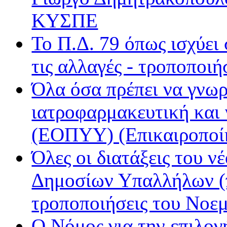
Ε.ΡΑ. Τρίτο
ΚΥΣΠΕ
Εν Λευκώ
Μινόρε FM
Το Π.Δ. 79 όπως ισχύει
ΝΕΤ
Παρέα FM
τις αλλαγές - τροποποιή
Ράδιο Άστυ
Όλα όσα πρέπει να γνωρ
Ρυθμός
ιατροφαρμακευτική και
(ΕΟΠΥΥ) (Επικαιροποί
Όλες οι διατάξεις του ν
Δημοσίων Υπαλλήλων (π
τροποποιήσεις του Νοε
Ο Νόμος για την επιλο