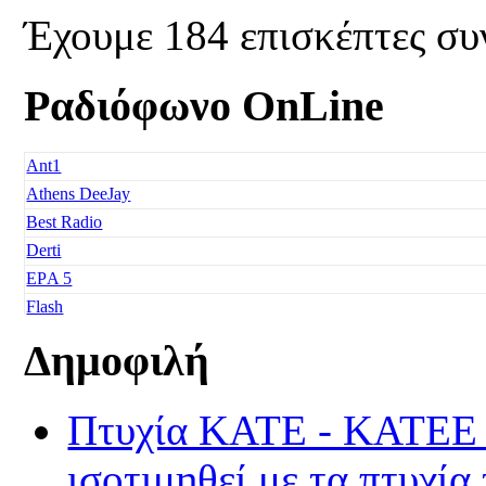
Έχουμε 184 επισκέπτες συ
Ραδιόφωνο OnLine
Ant1
Athens DeeJay
Best Radio
Derti
EΡA 5
Flash
Freedom
Δημοφιλή
Fresh Music
Galaxy 92
Πτυχία ΚΑΤΕ - ΚΑΤΕΕ τα
Happy Radio
Je t' aime
ισοτιμηθεί με τα πτυχία
Kiss FM