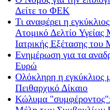
Δείτε το ΦΕΚ
Τι αναφέρει η εγκύκλιος
Ατομικό Δελτίο Υγείας
Ιατρικής Εξέτασης του
Ενημέρωση για τα αναδ
Ευρώ
Ολόκληρη η εγκύκλιος με
Πειθαρχικό Δίκαιο
Κώλυμα "συμφέροντος": 
Μέλη των Συμβουλίων Ε