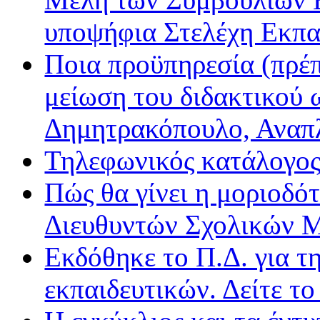
υποψήφια Στελέχη Εκπα
Ποια προϋπηρεσία (πρέπ
μείωση του διδακτικού 
Δημητρακόπουλο, Ανα
Τηλεφωνικός κατάλογο
Πώς θα γίνει η μοριοδ
Διευθυντών Σχολικών 
Εκδόθηκε το Π.Δ. για τ
εκπαιδευτικών. Δείτε τ