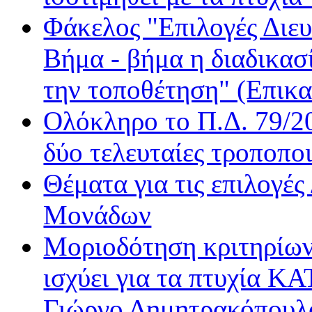
Kosmos
Φάκελος "Επιλογές Διε
Love Radio
Βήμα - βήμα η διαδικασ
Nitro Radio
Nova Sport FM
την τοποθέτηση" (Επικα
Radio Gold
Real FM
Ολόκληρο το Π.Δ. 79/20
Rock FM
δύο τελευταίες τροποποι
Sentra FM
Sfera
Θέματα για τις επιλογέ
Όασις
Βήμα Radio
Μονάδων
Δίεση
Μοριοδότηση κριτηρίων
Δίφωνο
Δρόμος FM
ισχύει για τα πτυχία Κ
Ε.ΡΑ. Δεύτερο
Ε.ΡΑ. Σπορ
Γιώργο Δημητρακόπουλ