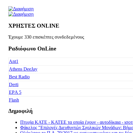
ΧΡΗΣΤΕΣ ONLINE
Έχουμε 330 επισκέπτες συνδεδεμένους
Ραδιόφωνο OnLine
Ant1
Athens DeeJay
Best Radio
Derti
EΡA 5
Flash
Freedom
Δημοφιλή
Fresh Music
Πτυχία ΚΑΤΕ - ΚΑΤΕΕ τα οποία έχουν - αυτοδίκαια - ισοτι
Galaxy 92
Φάκελος "Επιλογές Διευθυντών Σχολικών Μονάδων: Βήμα -
Happy Radio
Ολόκληρο το Π.Δ. 79/2017 με ενσωματωμένες και τις δύο 