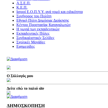
Α.Σ.Ε.Π.
Κ.Ε.Π.
Ιατροί Ε.Ο.Π.Υ.Υ. ανά νομό και ειδικότητα
Συνήγορος του Πολίτη
Εθνική Πύλη Δημόσιας Διοίκησης
Κέντρο Προστασίας Καταναλωτών
Η γωνιά των εκπαιδευτικών
Εκπαιδευτικές Πύλες
Συνδικαλιστικές Σελίδες
Σχολικές Μονάδες
Εφημερίδες
Ο Σύλλογός μου
Δείτε εδώ το παλιό site
ΔΗΜΟΣΚΟΠΗΣΗ