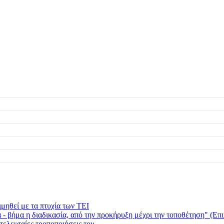
μηθεί με τα πτυχία των ΤΕΙ
 βήμα η διαδικασία, από την προκήρυξη μέχρι την τοποθέτηση" (Επι
τελευταίες τροποποιήσεις του