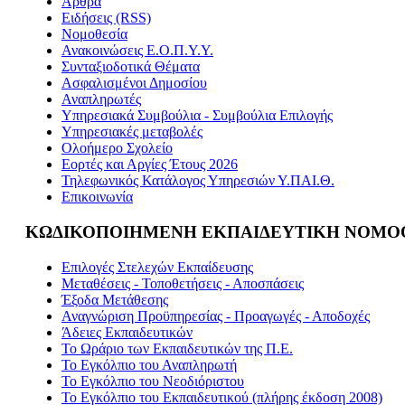
Άρθρα
Ειδήσεις (RSS)
Νομοθεσία
Ανακοινώσεις Ε.Ο.Π.Υ.Υ.
Συνταξιοδοτικά Θέματα
Ασφαλισμένοι Δημοσίου
Αναπληρωτές
Υπηρεσιακά Συμβούλια - Συμβούλια Επιλογής
Υπηρεσιακές μεταβολές
Ολοήμερο Σχολείο
Εορτές και Αργίες Έτους 2026
Τηλεφωνικός Κατάλογος Υπηρεσιών Υ.ΠΑΙ.Θ.
Επικοινωνία
ΚΩΔΙΚΟΠΟΙΗΜΕΝΗ ΕΚΠΑΙΔΕΥΤΙΚΗ ΝΟΜΟ
Επιλογές Στελεχών Εκπαίδευσης
Μεταθέσεις - Τοποθετήσεις - Αποσπάσεις
Έξοδα Μετάθεσης
Αναγνώριση Προϋπηρεσίας - Προαγωγές - Αποδοχές
Άδειες Εκπαιδευτικών
Το Ωράριο των Εκπαιδευτικών της Π.Ε.
Το Εγκόλπιο του Αναπληρωτή
Το Εγκόλπιο του Νεοδιόριστου
Το Εγκόλπιο του Εκπαιδευτικού (πλήρης έκδοση 2008)