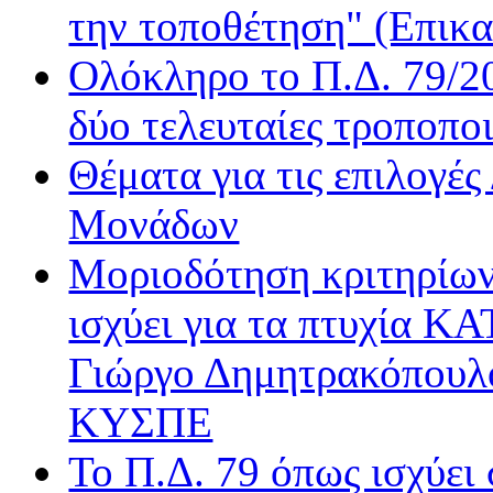
την τοποθέτηση" (Επικα
Radio Gold
Real FM
Ολόκληρο το Π.Δ. 79/20
Rock FM
δύο τελευταίες τροποποι
Sentra FM
Sfera
Θέματα για τις επιλογέ
Όασις
Βήμα Radio
Μονάδων
Δίεση
Μοριοδότηση κριτηρίων
Δίφωνο
Δρόμος FM
ισχύει για τα πτυχία Κ
Ε.ΡΑ. Δεύτερο
Ε.ΡΑ. Σπορ
Γιώργο Δημητρακόπουλ
Ε.ΡΑ. Τρίτο
ΚΥΣΠΕ
Εν Λευκώ
Μινόρε FM
Το Π.Δ. 79 όπως ισχύει
ΝΕΤ