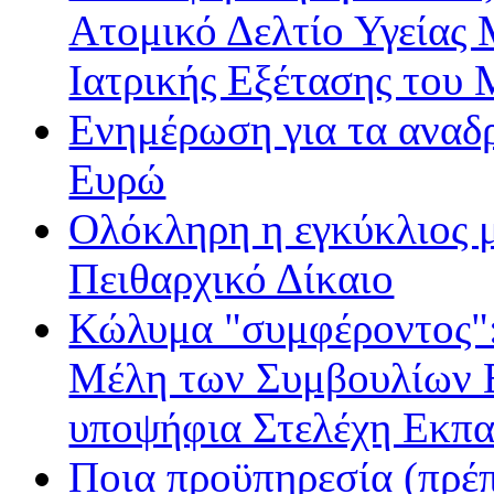
Ατομικό Δελτίο Υγείας
Ιατρικής Εξέτασης του
Ενημέρωση για τα αναδ
Ευρώ
Ολόκληρη η εγκύκλιος με
Πειθαρχικό Δίκαιο
Κώλυμα "συμφέροντος": 
Μέλη των Συμβουλίων Ε
υποψήφια Στελέχη Εκπα
Ποια προϋπηρεσία (πρέπ