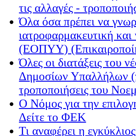
Παρέα FM
τις αλλαγές - τροποποιή
Ράδιο Άστυ
Όλα όσα πρέπει να γνωρ
Ρυθμός
ιατροφαρμακευτική και
(ΕΟΠΥΥ) (Επικαιροποί
Όλες οι διατάξεις του ν
Δημοσίων Υπαλλήλων (π
τροποποιήσεις του Νοε
Ο Νόμος για την επιλο
Δείτε το ΦΕΚ
Τι αναφέρει η εγκύκλιος