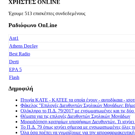
ΧΡΗΣΤΕΣ ONLINE
Έχουμε 513 επισκέπτες συνδεδεμένους
Ραδιόφωνο OnLine
Ant1
Athens DeeJay
Best Radio
Derti
EΡA 5
Flash
Freedom
Δημοφιλή
Fresh Music
Πτυχία ΚΑΤΕ - ΚΑΤΕΕ τα οποία έχουν - αυτοδίκαια - ισοτι
Galaxy 92
Φάκελος "Επιλογές Διευθυντών Σχολικών Μονάδων: Βήμα -
Happy Radio
Ολόκληρο το Π.Δ. 79/2017 με ενσωματωμένες και τις δύο 
Θέματα για τις επιλογές Διευθυντών Σχολικών Μονάδων
Je t' aime
Μοριοδότηση κριτηρίων υποψήφιων Διευθυντών. Τι ισχύε
Kiss FM
Το Π.Δ. 79 όπως ισχύει σήμερα με ενσωματωμένες όλες τι
Όλα όσα πρέπει να γνωρίζουμε για την ιατροφαρμακευτικ
Kosmos