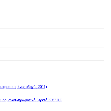
καιροποιημένος οδηγός 2011)
όπουλο, αναπληρωματικό Αιρετό ΚΥΣΠΕ