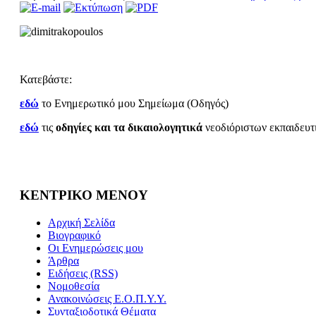
Κατεβάστε:
εδώ
το Ενημερωτικό μου Σημείωμα (Οδηγός)
εδώ
τις
οδηγίες και τα δικαιολογητικά
νεοδιόριστων εκπαιδευ
ΚΕΝΤΡΙΚΟ ΜΕΝΟΥ
Αρχική Σελίδα
Βιογραφικό
Οι Ενημερώσεις μου
Άρθρα
Ειδήσεις (RSS)
Νομοθεσία
Ανακοινώσεις Ε.Ο.Π.Υ.Υ.
Συνταξιοδοτικά Θέματα