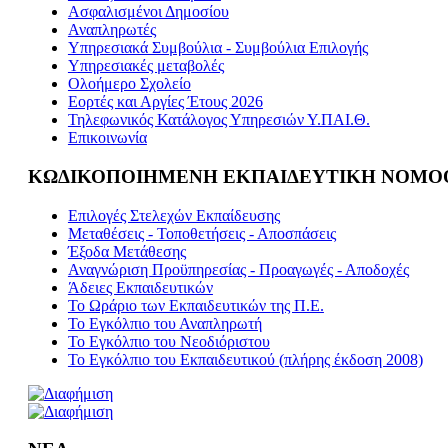
Ασφαλισμένοι Δημοσίου
Αναπληρωτές
Υπηρεσιακά Συμβούλια - Συμβούλια Επιλογής
Υπηρεσιακές μεταβολές
Ολοήμερο Σχολείο
Εορτές και Αργίες Έτους 2026
Τηλεφωνικός Κατάλογος Υπηρεσιών Υ.ΠΑΙ.Θ.
Επικοινωνία
ΚΩΔΙΚΟΠΟΙΗΜΕΝΗ ΕΚΠΑΙΔΕΥΤΙΚΗ ΝΟΜΟ
Επιλογές Στελεχών Εκπαίδευσης
Μεταθέσεις - Τοποθετήσεις - Αποσπάσεις
Έξοδα Μετάθεσης
Αναγνώριση Προϋπηρεσίας - Προαγωγές - Αποδοχές
Άδειες Εκπαιδευτικών
Το Ωράριο των Εκπαιδευτικών της Π.Ε.
Το Εγκόλπιο του Αναπληρωτή
Το Εγκόλπιο του Νεοδιόριστου
Το Εγκόλπιο του Εκπαιδευτικού (πλήρης έκδοση 2008)