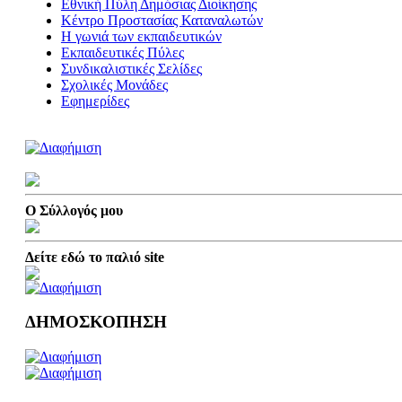
Εθνική Πύλη Δημόσιας Διοίκησης
Κέντρο Προστασίας Καταναλωτών
Η γωνιά των εκπαιδευτικών
Εκπαιδευτικές Πύλες
Συνδικαλιστικές Σελίδες
Σχολικές Μονάδες
Εφημερίδες
Ο Σύλλογός μου
Δείτε εδώ το παλιό site
ΔΗΜΟΣΚΟΠΗΣΗ