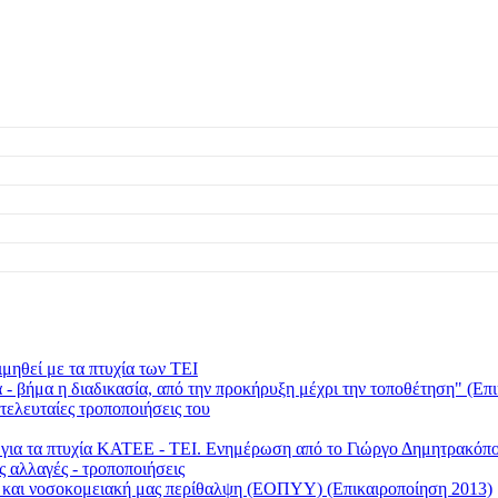
μηθεί με τα πτυχία των ΤΕΙ
 βήμα η διαδικασία, από την προκήρυξη μέχρι την τοποθέτηση" (Επι
τελευταίες τροποποιήσεις του
ι για τα πτυχία ΚΑΤΕΕ - ΤΕΙ. Ενημέρωση από το Γιώργο Δημητρακ
ς αλλαγές - τροποποιήσεις
ή και νοσοκομειακή μας περίθαλψη (ΕΟΠΥΥ) (Επικαιροποίηση 2013)