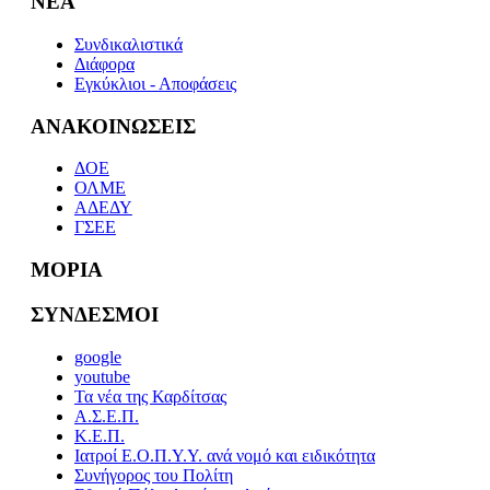
ΝΕΑ
Συνδικαλιστικά
Διάφορα
Εγκύκλιοι - Αποφάσεις
ΑΝΑΚΟΙΝΩΣΕΙΣ
ΔΟΕ
ΟΛΜΕ
ΑΔΕΔΥ
ΓΣΕΕ
ΜΟΡΙΑ
ΣΥΝΔΕΣΜΟΙ
google
youtube
Τα νέα της Καρδίτσας
Α.Σ.Ε.Π.
Κ.Ε.Π.
Ιατροί Ε.Ο.Π.Υ.Υ. ανά νομό και ειδικότητα
Συνήγορος του Πολίτη