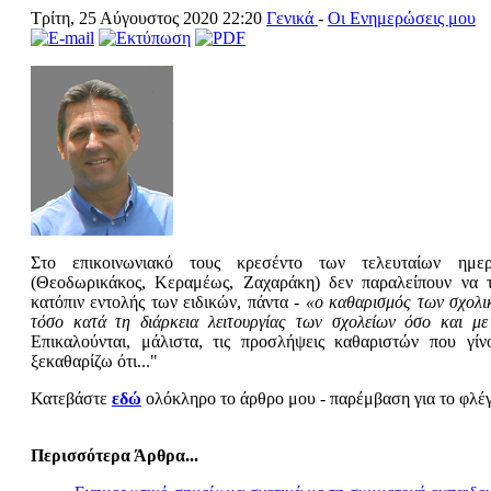
Τρίτη, 25 Αύγουστος 2020 22:20
Γενικά
-
Οι Ενημερώσεις μου
Στο επικοινωνιακό τους κρεσέντο των τελευταίων ημε
(Θεοδωρικάκος, Κεραμέως, Ζαχαράκη) δεν παραλείπουν να τ
κατόπιν εντολής των ειδικών, πάντα -
«ο καθαρισμός των σχολι
τόσο κατά τη διάρκεια λειτουργίας των σχολείων όσο και με 
Επικαλούνται, μάλιστα, τις προσλήψεις καθαριστών που γίν
ξεκαθαρίζω ότι..."
Κατεβάστε
εδώ
ολόκληρο το άρθρο μου - παρέμβαση για το φλέ
Περισσότερα Άρθρα...