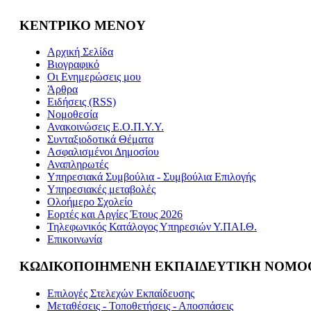
ΚΕΝΤΡΙΚΟ ΜΕΝΟΥ
Αρχική Σελίδα
Βιογραφικό
Οι Ενημερώσεις μου
Άρθρα
Ειδήσεις (RSS)
Νομοθεσία
Ανακοινώσεις Ε.Ο.Π.Υ.Υ.
Συνταξιοδοτικά Θέματα
Ασφαλισμένοι Δημοσίου
Αναπληρωτές
Υπηρεσιακά Συμβούλια - Συμβούλια Επιλογής
Υπηρεσιακές μεταβολές
Ολοήμερο Σχολείο
Εορτές και Αργίες Έτους 2026
Τηλεφωνικός Κατάλογος Υπηρεσιών Υ.ΠΑΙ.Θ.
Επικοινωνία
ΚΩΔΙΚΟΠΟΙΗΜΕΝΗ ΕΚΠΑΙΔΕΥΤΙΚΗ ΝΟΜΟ
Επιλογές Στελεχών Εκπαίδευσης
Μεταθέσεις - Τοποθετήσεις - Αποσπάσεις