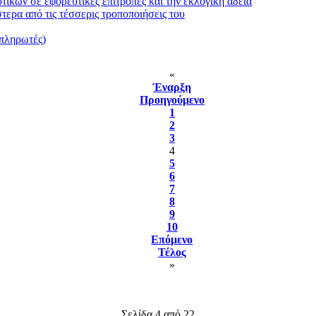
ικών σε εφορευτικές επιτροπές και την εκλογική άδεια
ερα από τις τέσσερις τροποποιήσεις του
απληρωτές)
«
Έναρξη
Προηγούμενο
1
2
3
4
5
6
7
8
9
10
Επόμενο
Τέλος
»
Σελίδα 4 από 22