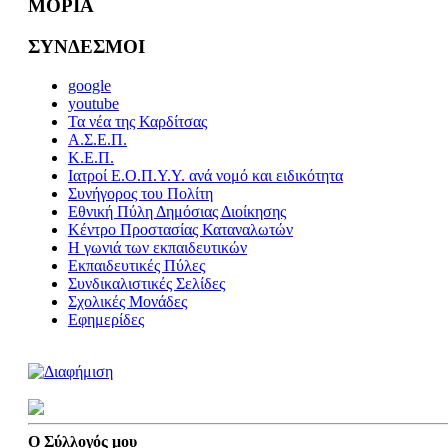
ΜΟΡΙΑ
ΣΥΝΔΕΣΜΟΙ
google
youtube
Τα νέα της Καρδίτσας
Α.Σ.Ε.Π.
Κ.Ε.Π.
Ιατροί Ε.Ο.Π.Υ.Υ. ανά νομό και ειδικότητα
Συνήγορος του Πολίτη
Εθνική Πύλη Δημόσιας Διοίκησης
Κέντρο Προστασίας Καταναλωτών
Η γωνιά των εκπαιδευτικών
Εκπαιδευτικές Πύλες
Συνδικαλιστικές Σελίδες
Σχολικές Μονάδες
Εφημερίδες
Ο Σύλλογός μου