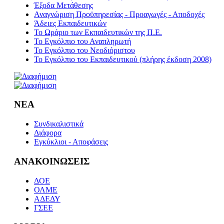
Έξοδα Μετάθεσης
Αναγνώριση Προϋπηρεσίας - Προαγωγές - Αποδοχές
Άδειες Εκπαιδευτικών
Το Ωράριο των Εκπαιδευτικών της Π.Ε.
Το Εγκόλπιο του Αναπληρωτή
Το Εγκόλπιο του Νεοδιόριστου
Το Εγκόλπιο του Εκπαιδευτικού (πλήρης έκδοση 2008)
ΝΕΑ
Συνδικαλιστικά
Διάφορα
Εγκύκλιοι - Αποφάσεις
ΑΝΑΚΟΙΝΩΣΕΙΣ
ΔΟΕ
ΟΛΜΕ
ΑΔΕΔΥ
ΓΣΕΕ