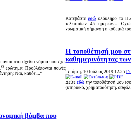
Κατεβάστε
εδώ
ολόκληρο το Π.Δ
τελευταίων 45 ημερών… Οχτώ 
χρωματική σήμανση η καθεμιά τ
Η τοποθέτησή μου στ
καθημερινότητας των 
ονται στο σχέδιο νόμου που έχει
Ο
1
ερώτημα: Προβλέπονται ποινές
Τετάρτη, 10 Ιούλιος 2019 12:25
Γε
ντηση: Ναι, καθότι..."
Δείτε
εδώ
την τοποθέτησή μου (σε
(κτηριακό, χρηματοδότηση, ασφάλει
ονομική βόμβα που