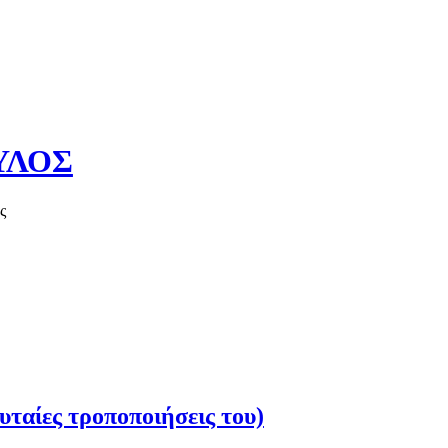
ΥΛΟΣ
ς
Καλό καλοκαίρι!
υταίες τροποποιήσεις του)