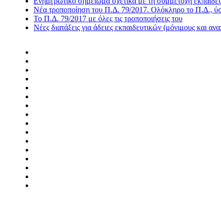
Ενημερωτικό σημείωμα σχετικά με τη συμμετοχή εκπαιδευτ
Νέα τροποποίηση του Π.Δ. 79/2017. Ολόκληρο το Π.Δ., ύστ
Το Π.Δ. 79/2017 με όλες τις τροποποιήσεις του
Νέες διατάξεις για άδειες εκπαιδευτικών (μόνιμους και αν