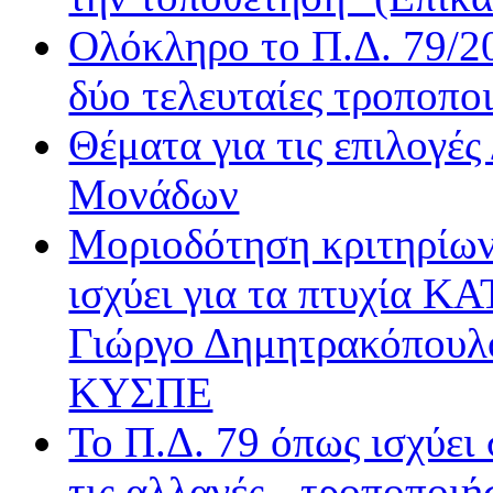
Real FM
Ολόκληρο το Π.Δ. 79/20
Rock FM
δύο τελευταίες τροποποι
Sentra FM
Sfera
Θέματα για τις επιλογέ
Όασις
Βήμα Radio
Μονάδων
Δίεση
Μοριοδότηση κριτηρίων
Δίφωνο
Δρόμος FM
ισχύει για τα πτυχία Κ
Ε.ΡΑ. Δεύτερο
Ε.ΡΑ. Σπορ
Γιώργο Δημητρακόπουλ
Ε.ΡΑ. Τρίτο
ΚΥΣΠΕ
Εν Λευκώ
Μινόρε FM
Το Π.Δ. 79 όπως ισχύει
ΝΕΤ
Παρέα FM
τις αλλαγές - τροποποιή