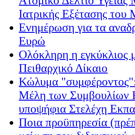
Ατομικό Δελτίο Υγείας
Ιατρικής Εξέτασης του
Ενημέρωση για τα αναδ
Ευρώ
Ολόκληρη η εγκύκλιος με
Πειθαρχικό Δίκαιο
Κώλυμα "συμφέροντος": 
Μέλη των Συμβουλίων Ε
υποψήφια Στελέχη Εκπα
Ποια προϋπηρεσία (πρέπ