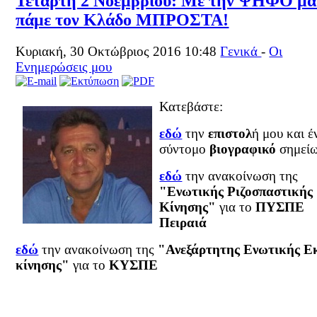
Τετάρτη 2 Νοεμβρίου: Με την ΨΗΦΟ μα
πάμε τον Κλάδο ΜΠΡΟΣΤΑ!
Κυριακή, 30 Οκτώβριος 2016 10:48
Γενικά
-
Οι
Ενημερώσεις μου
Κατεβάστε:
εδώ
την
επιστολ
ή μου και έ
σύντομο
βιογραφικό
σημεί
εδώ
την ανακοίνωση της
"Ενωτικής Ριζοσπαστικής
Κίνησης"
για το
ΠΥΣΠΕ
Πειραιά
εδώ
την ανακοίνωση της
"Ανεξάρτητης Ενωτικής Ε
κίνησης"
για το
ΚΥΣΠΕ