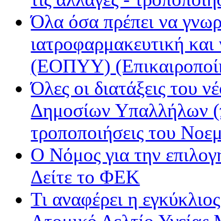
Ράδιο Άστυ
Όλα όσα πρέπει να γνωρ
Ρυθμός
ιατροφαρμακευτική και
(ΕΟΠΥΥ) (Επικαιροποί
Όλες οι διατάξεις του ν
Δημοσίων Υπαλλήλων (π
τροποποιήσεις του Νοε
Ο Νόμος για την επιλο
Δείτε το ΦΕΚ
Τι αναφέρει η εγκύκλιος