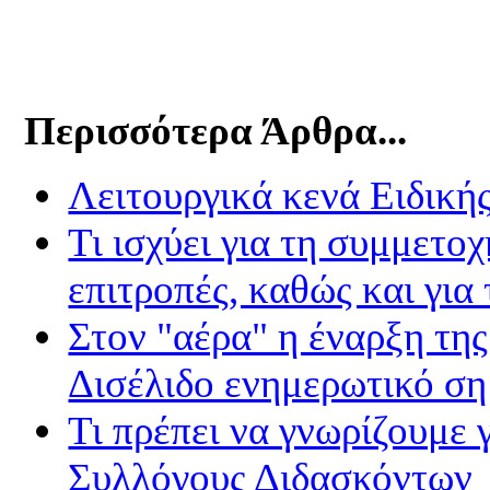
Περισσότερα Άρθρα...
Λειτουργικά κενά Ειδικ
Τι ισχύει για τη συμμετο
επιτροπές, καθώς και για
Στον "αέρα" η έναρξη της
Δισέλιδο ενημερωτικό σ
Τι πρέπει να γνωρίζουμε 
Συλλόγους Διδασκόντων