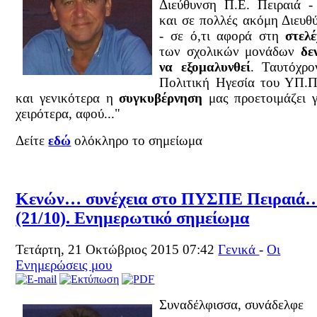
Διεύθυνση Π.Ε. Πειραιά -
και σε πολλές ακόμη Διευθύ
- σε ό,τι αφορά στη
στελ
των σχολικών μονάδων
δε
να εξομαλυνθεί
. Ταυτόχρο
Πολιτική Ηγεσία του ΥΠ.Π
και γενικότερα η
συγκυβέρνηση
μας προετοιμάζει γ
χειρότερα, αφού..."
Δείτε
εδώ
ολόκληρο το σημείωμα
Κενών… συνέχεια στο ΠΥΣΠΕ Πειραιά
(21/10). Ενημερωτικό σημείωμα
Τετάρτη, 21 Οκτώβριος 2015 07:42
Γενικά
-
Οι
Ενημερώσεις μου
Συναδέλφισσα, συνάδελφε