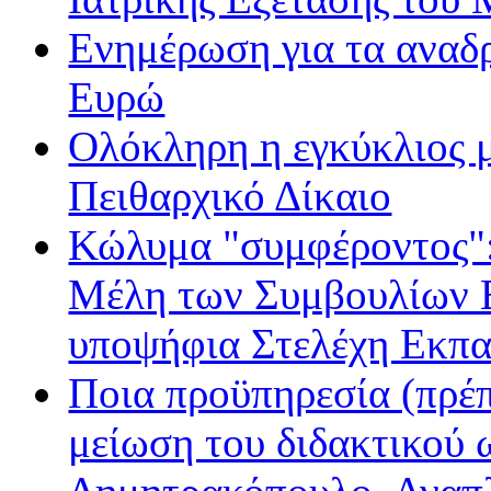
Ενημέρωση για τα αναδ
Ευρώ
Ολόκληρη η εγκύκλιος με
Πειθαρχικό Δίκαιο
Κώλυμα "συμφέροντος": 
Μέλη των Συμβουλίων Ε
υποψήφια Στελέχη Εκπα
Ποια προϋπηρεσία (πρέπ
μείωση του διδακτικού 