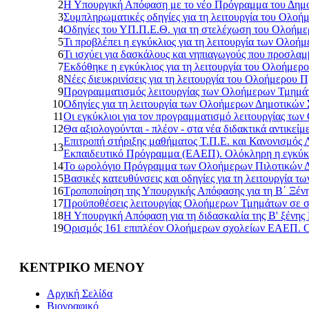
2
Η Υπουργική Απόφαση με το νέο Πρόγραμμα του Δημο
3
Συμπληρωματικές οδηγίες για τη λειτουργία του Ολ
4
Οδηγίες του ΥΠ.Π.Ε.Θ. για τη στελέχωση του Ολοήμ
5
Τι προβλέπει η εγκύκλιος για τη λειτουργία των Ολο
6
Τι ισχύει για δασκάλους και νηπιαγωγούς που προσλα
7
Εκδόθηκε η εγκύκλιος για τη λειτουργία του Ολοήμε
8
Νέες διευκρινίσεις για τη λειτουργία του Ολοήμερου
9
Προγραμματισμός λειτουργίας των Ολοήμερων Τμημάτ
10
Οδηγίες για τη λειτουργία των Ολοήμερων Δημοτικών 
11
Οι εγκύκλιοι για τον προγραμματισμό λειτουργίας τ
12
Θα αξιολογούνται - πλέον - στα νέα διδακτικά αντικε
Επιτροπή στήριξης μαθήματος Τ.Π.Ε. και Κανονισμός
13
Εκπαιδευτικό Πρόγραμμα (ΕΑΕΠ). Ολόκληρη η εγκύκ
14
Το ωρολόγιο Πρόγραμμα των Ολοήμερων Πιλοτικών 
15
Βασικές κατευθύνσεις και οδηγίες για τη λειτουργία τ
16
Τροποποίηση της Υπουργικής Απόφασης για τη Β΄ Ξέ
17
Προϋποθέσεις λειτουργίας Ολοήμερων Τμημάτων σε σχο
18
Η Υπουργική Απόφαση για τη διδασκαλία της Β' ξένης
19
Ορισμός 161 επιπλέον Ολοήμερων σχολείων ΕΑΕΠ. 
ΚΕΝΤΡΙΚΟ ΜΕΝΟΥ
Αρχική Σελίδα
Βιογραφικό