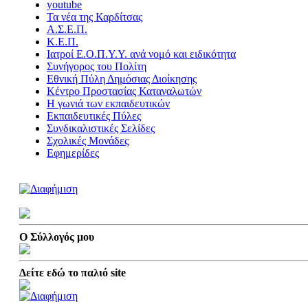
youtube
Τα νέα της Καρδίτσας
Α.Σ.Ε.Π.
Κ.Ε.Π.
Ιατροί Ε.Ο.Π.Υ.Υ. ανά νομό και ειδικότητα
Συνήγορος του Πολίτη
Εθνική Πύλη Δημόσιας Διοίκησης
Κέντρο Προστασίας Καταναλωτών
Η γωνιά των εκπαιδευτικών
Εκπαιδευτικές Πύλες
Συνδικαλιστικές Σελίδες
Σχολικές Μονάδες
Εφημερίδες
Ο Σύλλογός μου
Δείτε εδώ το παλιό site