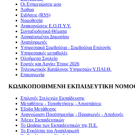
Οι Ενημερώσεις μου
Άρθρα
Ειδήσεις (RSS)
Νομοθεσία
Ανακοινώσεις Ε.Ο.Π.Υ.Υ.
Συνταξιοδοτικά Θέματα
Ασφαλισμένοι Δημοσίου
Αναπληρωτές
Υπηρεσιακά Συμβούλια - Συμβούλια Επιλογής
Υπηρεσιακές μεταβολές
Ολοήμερο Σχολείο
Εορτές και Αργίες Έτους 2026
Τηλεφωνικός Κατάλογος Υπηρεσιών Υ.ΠΑΙ.Θ.
Επικοινωνία
ΚΩΔΙΚΟΠΟΙΗΜΕΝΗ ΕΚΠΑΙΔΕΥΤΙΚΗ ΝΟΜΟ
Επιλογές Στελεχών Εκπαίδευσης
Μεταθέσεις - Τοποθετήσεις - Αποσπάσεις
Έξοδα Μετάθεσης
Αναγνώριση Προϋπηρεσίας - Προαγωγές - Αποδοχές
Άδειες Εκπαιδευτικών
Το Ωράριο των Εκπαιδευτικών της Π.Ε.
Το Εγκόλπιο του Αναπληρωτή