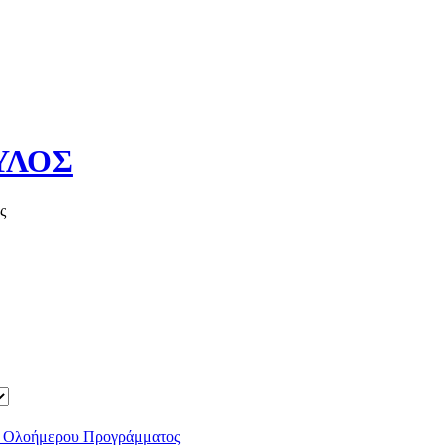
ΥΛΟΣ
ς
Καλό καλοκαί
ου Ολοήμερου Προγράμματος