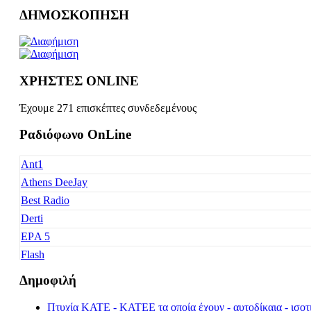
ΔΗΜΟΣΚΟΠΗΣΗ
ΧΡΗΣΤΕΣ ONLINE
Έχουμε 271 επισκέπτες συνδεδεμένους
Ραδιόφωνο OnLine
Ant1
Athens DeeJay
Best Radio
Derti
EΡA 5
Flash
Freedom
Δημοφιλή
Fresh Music
Πτυχία ΚΑΤΕ - ΚΑΤΕΕ τα οποία έχουν - αυτοδίκαια - ισοτι
Galaxy 92