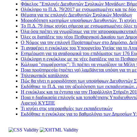
Φάκελος "Επιλογές Διευθυντών Σχολικών Μονάδων: Βήμα -
Happy Radio
Ολόκληρο το Π.Δ. 79/2017 με ενσωματωμένες και τις δύο 
Θέματα για τις επιλογές Διευθυντών Σχολικών Μονάδων
Je t' aime
Μοριοδότηση κριτηρίων υποψήφιων Διευθυντών. Τι ισχύε
Kiss FM
Το Π.Δ. 79 όπως ισχύει σήμερα με ενσωματωμένες όλες τι
Όλα όσα πρέπει να γνωρίζουμε για την ιατροφαρμακευτικ
Kosmos
Όλες οι διατάξεις του νέου Πειθαρχικού Δικαίου των Δημ
Love Radio
Ο Νόμος για την επιλογή Προϊσταμένων στο Δημόσιο. Δεί
Τι αναφέρει η εγκύκλιος του Υπουργείου Υγείας για το Α
Nitro Radio
Ενημέρωση για τα αναδρομικά του επιδόματος των 176 Ε
Nova Sport FM
Ολόκληρη η εγκύκλιος με τις νέες διατάξεις για το Πειθαρχ
Κώλυμα "συμφέροντος": Τι πρέπει να γνωρίζουν τα Μέλη 
Radio Gold
Ποια προϋπηρεσία (πρέπει να) λαμβάνεται υπόψη για τη
Real FM
Τηλεφωνικός κατάλογος
Πώς θα γίνει η μοριοδότηση των υποψήφιων Διευθυντών
Rock FM
Εκδόθηκε το Π.Δ. για την αξιολόγηση των εκπαιδευτικών. 
Sentra FM
Η εγκύκλιος και τα έντυπα για την Παράλληλη Στήριξη 20
Ποια η διαδικασία επιλογής και τοποθέτησης Υποδιευθυ
Sfera
Αιρετού ΚΥΣΠΕ
Όασις
Τι ισχύει στις υπεραριθμίες των εκπαιδευτικών
Εκδόθηκε η εγκύκλιος για το βαθμολόγιο των Δημοσίων 
Βήμα Radio
Δίεση
Δίφωνο