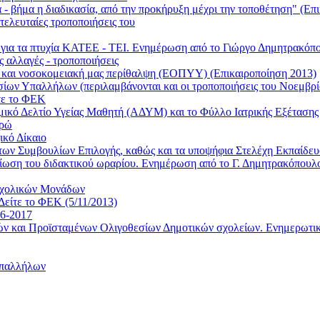
 βήμα η διαδικασία, από την προκήρυξη μέχρι την τοποθέτηση" (Επι
τελευταίες τροποποιήσεις του
ι για τα πτυχία ΚΑΤΕΕ - ΤΕΙ. Ενημέρωση από το Γιώργο Δημητρακ
ς αλλαγές - τροποποιήσεις
ή και νοσοκομειακή μας περίθαλψη (ΕΟΠΥΥ) (Επικαιροποίηση 2013)
οσίων Υπαλλήλων (περιλαμβάνονται και οι τροποποιήσεις του Νοεμβρί
τε το ΦΕΚ
τομικό Δελτίο Υγείας Μαθητή (ΑΔΥΜ) και το Φύλλο Ιατρικής Εξέταση
υρώ
ικό Δίκαιο
των Συμβουλίων Επιλογής, καθώς και τα υποψήφια Στελέχη Εκπαίδε
 μείωση του διδακτικού ωραρίου. Ενημέρωση από το Γ. Δημητρακόπο
 Σχολικών Μονάδων
Δείτε το ΦΕΚ (5/11/2013)
16-2017
ντών και Προϊσταμένων Ολιγοθεσίων Δημοτικών σχολείων. Ενημερωτ
Υπαλλήλων