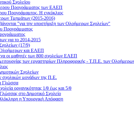
τικού Σχολείου
οήμερου Προγράμματος των ΕΑΕΠ
ερου Προγράμαμτος. Η εγκύκλιος
ήμερων Τμημάτων (2015-2016)
μβάνονται "για την υποστήριξη των Ολοήμερων Σχολείων"
ρου Προγράμματος
 Προγράμματος
ων για το 2014-2015
Σχολείων (17/9)
ων Ολοήμερων και ΕΑΕΠ
ίμενα οι μαθητές των 800 σχολείων ΕΑΕΠ
 Λειτουργίας των εργαστηρίων Πληροφορικής - Τ.Π.Ε. των Ολοήμερ
λιος
Δημοτικών Σχολείων
ων σχολικών μονάδων της Π.Ε.
νη Γλώσσα
λεία οργανικότητας 1/θ έως και 5/θ
 Γλώσσας στο Δημοτικό Σχολείο
Ολόκληρη η Υπουργική Απόφαση