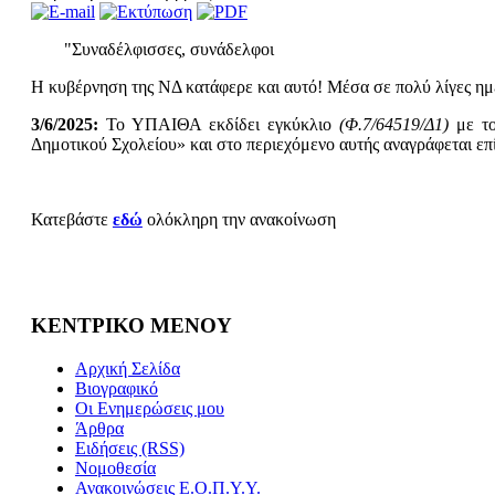
"Συναδέλφισσες, συνάδελφοι
Η κυβέρνηση της ΝΔ κατάφερε και αυτό! Μέσα σε πολύ λίγες ημ
3/6/2025:
Το ΥΠΑΙΘΑ εκδίδει εγκύκλιο
(Φ.7/64519/Δ1)
με τ
Δημοτικού Σχολείου» και στο περιεχόμενο αυτής αναγράφεται επί 
Κατεβάστε
εδώ
ολόκληρη την ανακοίνωση
ΚΕΝΤΡΙΚΟ ΜΕΝΟΥ
Αρχική Σελίδα
Βιογραφικό
Οι Ενημερώσεις μου
Άρθρα
Ειδήσεις (RSS)
Νομοθεσία
Ανακοινώσεις Ε.Ο.Π.Υ.Υ.