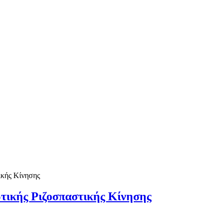
ρι! Ακολουθήστε μας και στο facebook (Γιώργος Δημητρακόπο
ικής Κίνησης
τικής Ριζοσπαστικής Κίνησης