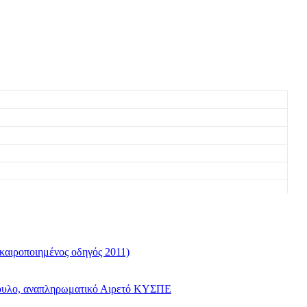
καιροποιημένος οδηγός 2011)
όπουλο, αναπληρωματικό Αιρετό ΚΥΣΠΕ