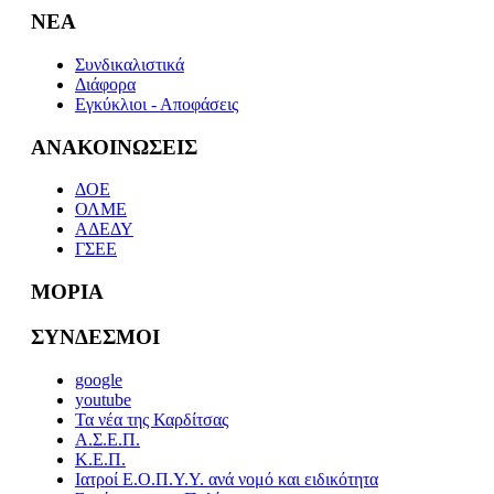
ΝΕΑ
Συνδικαλιστικά
Διάφορα
Εγκύκλιοι - Αποφάσεις
ΑΝΑΚΟΙΝΩΣΕΙΣ
ΔΟΕ
ΟΛΜΕ
ΑΔΕΔΥ
ΓΣΕΕ
ΜΟΡΙΑ
ΣΥΝΔΕΣΜΟΙ
google
youtube
Τα νέα της Καρδίτσας
Α.Σ.Ε.Π.
Κ.Ε.Π.
Ιατροί Ε.Ο.Π.Υ.Υ. ανά νομό και ειδικότητα