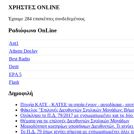
ΧΡΗΣΤΕΣ ONLINE
Έχουμε 284 επισκέπτες συνδεδεμένους
Ραδιόφωνο OnLine
Ant1
Athens DeeJay
Best Radio
Derti
EΡA 5
Flash
Freedom
Δημοφιλή
Fresh Music
Πτυχία ΚΑΤΕ - ΚΑΤΕΕ τα οποία έχουν - αυτοδίκαια - ισοτι
Galaxy 92
Φάκελος "Επιλογές Διευθυντών Σχολικών Μονάδων: Βήμα -
Happy Radio
Ολόκληρο το Π.Δ. 79/2017 με ενσωματωμένες και τις δύο 
Θέματα για τις επιλογές Διευθυντών Σχολικών Μονάδων
Je t' aime
Μοριοδότηση κριτηρίων υποψήφιων Διευθυντών. Τι ισχύε
Kiss FM
Το Π.Δ. 79 όπως ισχύει σήμερα με ενσωματωμένες όλες τι