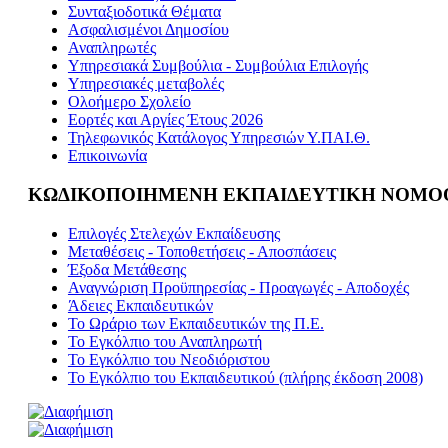
Συνταξιοδοτικά Θέματα
Ασφαλισμένοι Δημοσίου
Αναπληρωτές
Υπηρεσιακά Συμβούλια - Συμβούλια Επιλογής
Υπηρεσιακές μεταβολές
Ολοήμερο Σχολείο
Εορτές και Αργίες Έτους 2026
Τηλεφωνικός Κατάλογος Υπηρεσιών Υ.ΠΑΙ.Θ.
Επικοινωνία
ΚΩΔΙΚΟΠΟΙΗΜΕΝΗ ΕΚΠΑΙΔΕΥΤΙΚΗ ΝΟΜΟ
Επιλογές Στελεχών Εκπαίδευσης
Μεταθέσεις - Τοποθετήσεις - Αποσπάσεις
Έξοδα Μετάθεσης
Αναγνώριση Προϋπηρεσίας - Προαγωγές - Αποδοχές
Άδειες Εκπαιδευτικών
Το Ωράριο των Εκπαιδευτικών της Π.Ε.
Το Εγκόλπιο του Αναπληρωτή
Το Εγκόλπιο του Νεοδιόριστου
Το Εγκόλπιο του Εκπαιδευτικού (πλήρης έκδοση 2008)