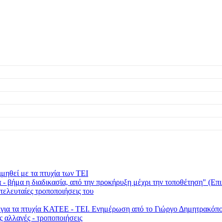
μηθεί με τα πτυχία των ΤΕΙ
 βήμα η διαδικασία, από την προκήρυξη μέχρι την τοποθέτηση" (Επι
τελευταίες τροποποιήσεις του
ι για τα πτυχία ΚΑΤΕΕ - ΤΕΙ. Ενημέρωση από το Γιώργο Δημητρακ
ς αλλαγές - τροποποιήσεις