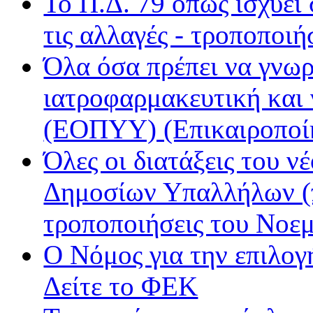
Το Π.Δ. 79 όπως ισχύει
ΝΕΤ
Παρέα FM
τις αλλαγές - τροποποιή
Ράδιο Άστυ
Όλα όσα πρέπει να γνωρ
Ρυθμός
ιατροφαρμακευτική και
(ΕΟΠΥΥ) (Επικαιροποί
Όλες οι διατάξεις του ν
Δημοσίων Υπαλλήλων (π
τροποποιήσεις του Νοε
Ο Νόμος για την επιλο
Δείτε το ΦΕΚ