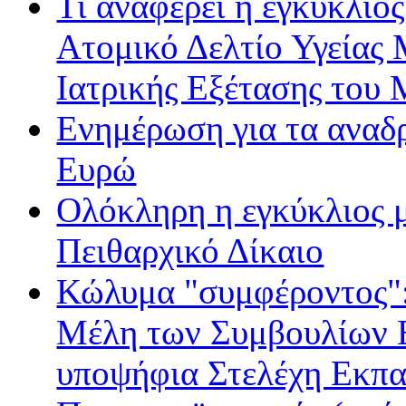
Τι αναφέρει η εγκύκλιος
Ατομικό Δελτίο Υγείας
Ιατρικής Εξέτασης του
Ενημέρωση για τα αναδ
Ευρώ
Ολόκληρη η εγκύκλιος με
Πειθαρχικό Δίκαιο
Κώλυμα "συμφέροντος": 
Μέλη των Συμβουλίων Ε
υποψήφια Στελέχη Εκπα