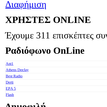
ΧΡΗΣΤΕΣ ONLINE
Έχουμε 311 επισκέπτες συ
Ραδιόφωνο OnLine
Ant1
Athens DeeJay
Best Radio
Derti
EΡA 5
Flash
Freedom
Δημοφιλή