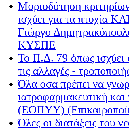
Μοριοδότηση κριτηρίων
Δίφωνο
Δρόμος FM
ισχύει για τα πτυχία Κ
Ε.ΡΑ. Δεύτερο
Ε.ΡΑ. Σπορ
Γιώργο Δημητρακόπουλ
Ε.ΡΑ. Τρίτο
ΚΥΣΠΕ
Εν Λευκώ
Μινόρε FM
Το Π.Δ. 79 όπως ισχύει
ΝΕΤ
Παρέα FM
τις αλλαγές - τροποποιή
Ράδιο Άστυ
Όλα όσα πρέπει να γνωρ
Ρυθμός
ιατροφαρμακευτική και
(ΕΟΠΥΥ) (Επικαιροποί
Όλες οι διατάξεις του ν