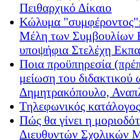
Πειθαρχικό Δίκαιο
Κώλυμα "συμφέροντος": 
Μέλη των Συμβουλίων Ε
υποψήφια Στελέχη Εκπα
Ποια προϋπηρεσία (πρέπ
μείωση του διδακτικού 
Δημητρακόπουλο, Ανα
Τηλεφωνικός κατάλογο
Πώς θα γίνει η μοριοδ
Διευθυντών Σχολικών 