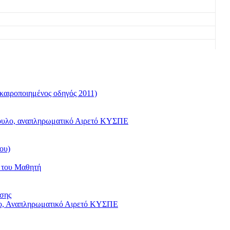
καιροποιημένος οδηγός 2011)
όπουλο, αναπληρωματικό Αιρετό ΚΥΣΠΕ
ου)
ς του Μαθητή
υσης
υλο, Αναπληρωματικό Αιρετό ΚΥΣΠΕ