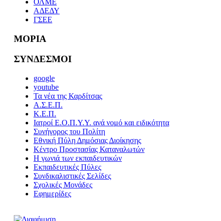
ΟΛΜΕ
ΑΔΕΔΥ
ΓΣΕΕ
ΜΟΡΙΑ
ΣΥΝΔΕΣΜΟΙ
google
youtube
Τα νέα της Καρδίτσας
Α.Σ.Ε.Π.
Κ.Ε.Π.
Ιατροί Ε.Ο.Π.Υ.Υ. ανά νομό και ειδικότητα
Συνήγορος του Πολίτη
Εθνική Πύλη Δημόσιας Διοίκησης
Κέντρο Προστασίας Καταναλωτών
Η γωνιά των εκπαιδευτικών
Εκπαιδευτικές Πύλες
Συνδικαλιστικές Σελίδες
Σχολικές Μονάδες
Εφημερίδες