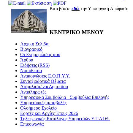
Κατεβάστε
εδώ
την Υπουργική Απόφαση
ΚΕΝΤΡΙΚΟ ΜΕΝΟΥ
Αρχική Σελίδα
Βιογραφικό
Οι Ενημερώσεις μου
Άρθρα
Ειδήσεις (RSS)
Νομοθεσία
Ανακοινώσεις Ε.Ο.Π.Υ.Υ.
Συνταξιοδοτικά Θέματα
Ασφαλισμένοι Δημοσίου
Αναπληρωτές
Υπηρεσιακά Συμβούλια - Συμβούλια Επιλογής
Υπηρεσιακές μεταβολές
Ολοήμερο Σχολείο
Εορτές και Αργίες Έτους 2026
Τηλεφωνικός Κατάλογος Υπηρεσιών Υ.ΠΑΙ.Θ.
Επικοινωνία