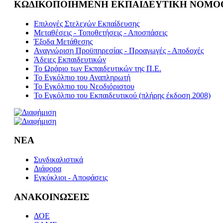
ΚΩΔΙΚΟΠΟΙΗΜΕΝΗ ΕΚΠΑΙΔΕΥΤΙΚΗ ΝΟΜΟ
Επιλογές Στελεχών Εκπαίδευσης
Μεταθέσεις - Τοποθετήσεις - Αποσπάσεις
Έξοδα Μετάθεσης
Αναγνώριση Προϋπηρεσίας - Προαγωγές - Αποδοχές
Άδειες Εκπαιδευτικών
Το Ωράριο των Εκπαιδευτικών της Π.Ε.
Το Εγκόλπιο του Αναπληρωτή
Το Εγκόλπιο του Νεοδιόριστου
Το Εγκόλπιο του Εκπαιδευτικού (πλήρης έκδοση 2008)
ΝΕΑ
Συνδικαλιστικά
Διάφορα
Εγκύκλιοι - Αποφάσεις
ΑΝΑΚΟΙΝΩΣΕΙΣ
ΔΟΕ