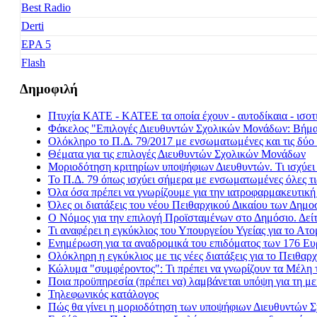
Best Radio
Derti
EΡA 5
Flash
Freedom
Δημοφιλή
Fresh Music
Πτυχία ΚΑΤΕ - ΚΑΤΕΕ τα οποία έχουν - αυτοδίκαια - ισοτι
Galaxy 92
Φάκελος "Επιλογές Διευθυντών Σχολικών Μονάδων: Βήμα -
Happy Radio
Ολόκληρο το Π.Δ. 79/2017 με ενσωματωμένες και τις δύο 
Θέματα για τις επιλογές Διευθυντών Σχολικών Μονάδων
Je t' aime
Μοριοδότηση κριτηρίων υποψήφιων Διευθυντών. Τι ισχύε
Kiss FM
Το Π.Δ. 79 όπως ισχύει σήμερα με ενσωματωμένες όλες τι
Όλα όσα πρέπει να γνωρίζουμε για την ιατροφαρμακευτικ
Kosmos
Όλες οι διατάξεις του νέου Πειθαρχικού Δικαίου των Δημ
Love Radio
Ο Νόμος για την επιλογή Προϊσταμένων στο Δημόσιο. Δεί
Τι αναφέρει η εγκύκλιος του Υπουργείου Υγείας για το Α
Nitro Radio
Ενημέρωση για τα αναδρομικά του επιδόματος των 176 Ε
Nova Sport FM
Ολόκληρη η εγκύκλιος με τις νέες διατάξεις για το Πειθαρχ
Κώλυμα "συμφέροντος": Τι πρέπει να γνωρίζουν τα Μέλη 
Radio Gold
Ποια προϋπηρεσία (πρέπει να) λαμβάνεται υπόψη για τη
Real FM
Τηλεφωνικός κατάλογος
Πώς θα γίνει η μοριοδότηση των υποψήφιων Διευθυντών
Rock FM