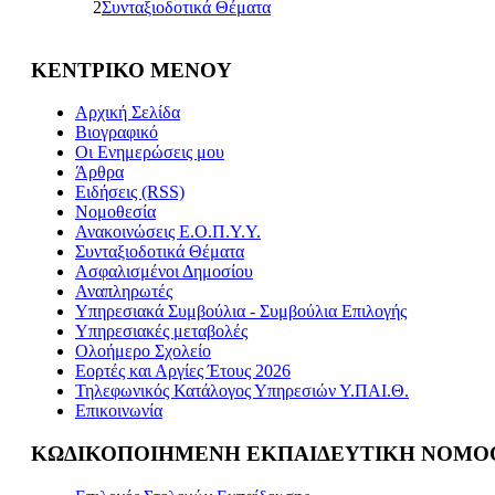
2
Συνταξιοδοτικά Θέματα
ΚΕΝΤΡΙΚΟ ΜΕΝΟΥ
Αρχική Σελίδα
Βιογραφικό
Οι Ενημερώσεις μου
Άρθρα
Ειδήσεις (RSS)
Νομοθεσία
Ανακοινώσεις Ε.Ο.Π.Υ.Υ.
Συνταξιοδοτικά Θέματα
Ασφαλισμένοι Δημοσίου
Αναπληρωτές
Υπηρεσιακά Συμβούλια - Συμβούλια Επιλογής
Υπηρεσιακές μεταβολές
Ολοήμερο Σχολείο
Εορτές και Αργίες Έτους 2026
Τηλεφωνικός Κατάλογος Υπηρεσιών Υ.ΠΑΙ.Θ.
Επικοινωνία
ΚΩΔΙΚΟΠΟΙΗΜΕΝΗ ΕΚΠΑΙΔΕΥΤΙΚΗ ΝΟΜΟ