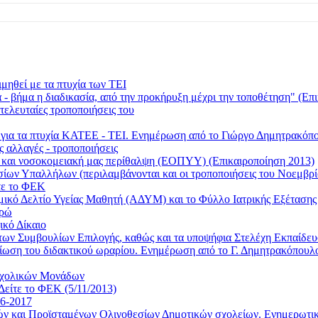
μηθεί με τα πτυχία των ΤΕΙ
 βήμα η διαδικασία, από την προκήρυξη μέχρι την τοποθέτηση" (Επι
τελευταίες τροποποιήσεις του
ι για τα πτυχία ΚΑΤΕΕ - ΤΕΙ. Ενημέρωση από το Γιώργο Δημητρακ
ς αλλαγές - τροποποιήσεις
ή και νοσοκομειακή μας περίθαλψη (ΕΟΠΥΥ) (Επικαιροποίηση 2013)
οσίων Υπαλλήλων (περιλαμβάνονται και οι τροποποιήσεις του Νοεμβρί
τε το ΦΕΚ
τομικό Δελτίο Υγείας Μαθητή (ΑΔΥΜ) και το Φύλλο Ιατρικής Εξέταση
υρώ
ικό Δίκαιο
των Συμβουλίων Επιλογής, καθώς και τα υποψήφια Στελέχη Εκπαίδε
 μείωση του διδακτικού ωραρίου. Ενημέρωση από το Γ. Δημητρακόπο
 Σχολικών Μονάδων
Δείτε το ΦΕΚ (5/11/2013)
16-2017
ντών και Προϊσταμένων Ολιγοθεσίων Δημοτικών σχολείων. Ενημερωτ