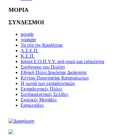
ΜΟΡΙΑ
ΣΥΝΔΕΣΜΟΙ
google
youtube
Τα νέα της Καρδίτσας
Α.Σ.Ε.Π.
Κ.Ε.Π.
Ιατροί Ε.Ο.Π.Υ.Υ. ανά νομό και ειδικότητα
Συνήγορος του Πολίτη
Εθνική Πύλη Δημόσιας Διοίκησης
Κέντρο Προστασίας Καταναλωτών
Η γωνιά των εκπαιδευτικών
Εκπαιδευτικές Πύλες
Συνδικαλιστικές Σελίδες
Σχολικές Μονάδες
Εφημερίδες