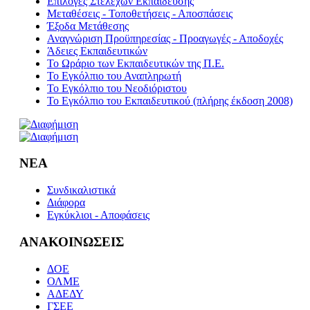
Επιλογές Στελεχών Εκπαίδευσης
Μεταθέσεις - Τοποθετήσεις - Αποσπάσεις
Έξοδα Μετάθεσης
Αναγνώριση Προϋπηρεσίας - Προαγωγές - Αποδοχές
Άδειες Εκπαιδευτικών
Το Ωράριο των Εκπαιδευτικών της Π.Ε.
Το Εγκόλπιο του Αναπληρωτή
Το Εγκόλπιο του Νεοδιόριστου
Το Εγκόλπιο του Εκπαιδευτικού (πλήρης έκδοση 2008)
ΝΕΑ
Συνδικαλιστικά
Διάφορα
Εγκύκλιοι - Αποφάσεις
ΑΝΑΚΟΙΝΩΣΕΙΣ
ΔΟΕ
ΟΛΜΕ
ΑΔΕΔΥ
ΓΣΕΕ