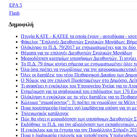
EΡA 5
Flash
Freedom
Δημοφιλή
Fresh Music
Πτυχία ΚΑΤΕ - ΚΑΤΕΕ τα οποία έχουν - αυτοδίκαια - ισοτι
Galaxy 92
Φάκελος "Επιλογές Διευθυντών Σχολικών Μονάδων: Βήμα -
Happy Radio
Ολόκληρο το Π.Δ. 79/2017 με ενσωματωμένες και τις δύο 
Θέματα για τις επιλογές Διευθυντών Σχολικών Μονάδων
Je t' aime
Μοριοδότηση κριτηρίων υποψήφιων Διευθυντών. Τι ισχύε
Kiss FM
Το Π.Δ. 79 όπως ισχύει σήμερα με ενσωματωμένες όλες τι
Όλα όσα πρέπει να γνωρίζουμε για την ιατροφαρμακευτικ
Kosmos
Όλες οι διατάξεις του νέου Πειθαρχικού Δικαίου των Δημ
Love Radio
Ο Νόμος για την επιλογή Προϊσταμένων στο Δημόσιο. Δεί
Τι αναφέρει η εγκύκλιος του Υπουργείου Υγείας για το Α
Nitro Radio
Ενημέρωση για τα αναδρομικά του επιδόματος των 176 Ε
Nova Sport FM
Ολόκληρη η εγκύκλιος με τις νέες διατάξεις για το Πειθαρχ
Κώλυμα "συμφέροντος": Τι πρέπει να γνωρίζουν τα Μέλη 
Radio Gold
Ποια προϋπηρεσία (πρέπει να) λαμβάνεται υπόψη για τη
Real FM
Τηλεφωνικός κατάλογος
Πώς θα γίνει η μοριοδότηση των υποψήφιων Διευθυντών
Rock FM
Εκδόθηκε το Π.Δ. για την αξιολόγηση των εκπαιδευτικών. 
Sentra FM
Η εγκύκλιος και τα έντυπα για την Παράλληλη Στήριξη 20
Ποια η διαδικασία επιλογής και τοποθέτησης Υποδιευθυ
Sfera