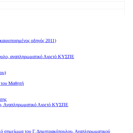
καιροποιημένος οδηγός 2011)
όπουλο, αναπληρωματικό Αιρετό ΚΥΣΠΕ
ου)
ς του Μαθητή
υσης
υλο, Αναπληρωματικό Αιρετό ΚΥΣΠΕ
ικό σημείωμα του Γ. Δημητρακόπουλου, Αναπληρωματικού