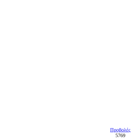
ρι! Ακολουθήστε μας και στο facebook (Γιώργος Δημητρακόπο
Προβολές
5769