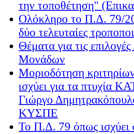
την τοποθέτηση" (Επικα
Radio Gold
Real FM
Ολόκληρο το Π.Δ. 79/20
Rock FM
δύο τελευταίες τροποποι
Sentra FM
Sfera
Θέματα για τις επιλογέ
Όασις
Βήμα Radio
Μονάδων
Δίεση
Μοριοδότηση κριτηρίων
Δίφωνο
Δρόμος FM
ισχύει για τα πτυχία Κ
Ε.ΡΑ. Δεύτερο
Ε.ΡΑ. Σπορ
Γιώργο Δημητρακόπουλ
Ε.ΡΑ. Τρίτο
ΚΥΣΠΕ
Εν Λευκώ
Μινόρε FM
Το Π.Δ. 79 όπως ισχύει
ΝΕΤ