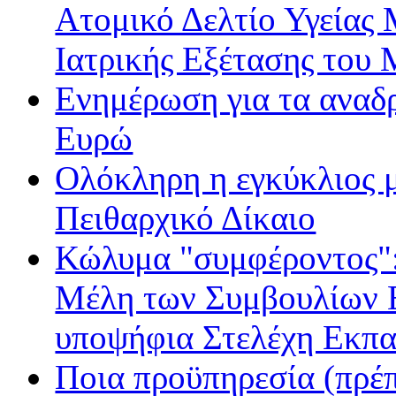
Ατομικό Δελτίο Υγείας
Ιατρικής Εξέτασης του
Ενημέρωση για τα αναδ
Ευρώ
Ολόκληρη η εγκύκλιος με
Πειθαρχικό Δίκαιο
Κώλυμα "συμφέροντος": 
Μέλη των Συμβουλίων Ε
υποψήφια Στελέχη Εκπα
Ποια προϋπηρεσία (πρέπ