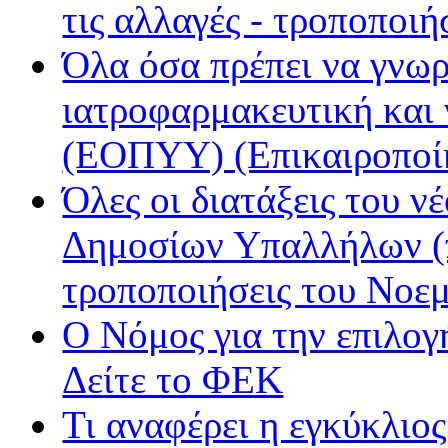
Παρέα FM
τις αλλαγές - τροποποιή
Ράδιο Άστυ
Όλα όσα πρέπει να γνωρ
Ρυθμός
ιατροφαρμακευτική και
(ΕΟΠΥΥ) (Επικαιροποί
Όλες οι διατάξεις του ν
Δημοσίων Υπαλλήλων (π
τροποποιήσεις του Νοε
Ο Νόμος για την επιλο
Δείτε το ΦΕΚ
Τι αναφέρει η εγκύκλιος