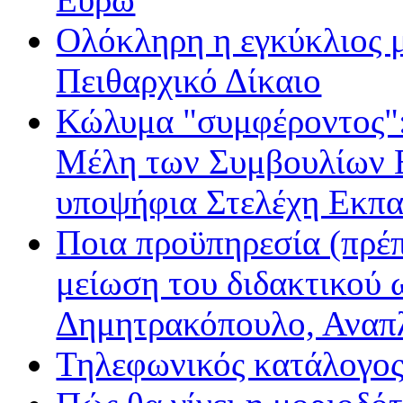
Ολόκληρη η εγκύκλιος με
Πειθαρχικό Δίκαιο
Κώλυμα "συμφέροντος": 
Μέλη των Συμβουλίων Ε
υποψήφια Στελέχη Εκπα
Ποια προϋπηρεσία (πρέπ
μείωση του διδακτικού 
Δημητρακόπουλο, Ανα
Τηλεφωνικός κατάλογο