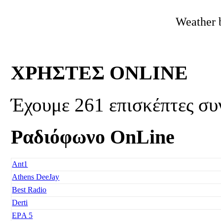
Weather 
ΧΡΗΣΤΕΣ ONLINE
Έχουμε 261 επισκέπτες συ
Ραδιόφωνο OnLine
Ant1
Athens DeeJay
Best Radio
Derti
EΡA 5