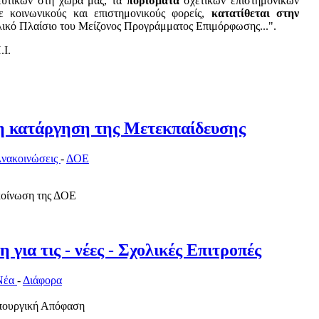
ευτικών στη χώρα μας, τα
πορίσματα
σχετικών επιστημονικών
 κοινωνικούς και επιστημονικούς φορείς,
κατατίθεται στην
λικό Πλαίσιο του Μείζονος Προγράμματος Επιμόρφωσης...".
.Ι.
μη κατάργηση της Μετεκπαίδευσης
νακοινώσεις
-
ΔΟΕ
κοίνωση της ΔΟΕ
για τις - νέες - Σχολικές Επιτροπές
Νέα
-
Διάφορα
Υπουργική Απόφαση