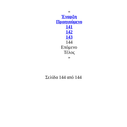
«
Έναρξη
Προηγούμενο
141
142
143
144
Επόμενο
Τέλος
»
Σελίδα 144 από 144