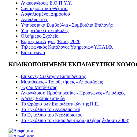
Ανακοινώσεις Ε.Ο.Π.Υ.Υ.
Συνταξιοδοτικά Θέματα
Ασφαλισμένοι Δημοσίου
Αναπληρωτές
Υπηρεσιακά Συμβούλια - Συμβούλια Επιλογής
Υπηρεσιακές μεταβολές
Ολοήμερο Σχολείο
Εορτές και Αργίες Έτους 2026
Τηλεφωνικός Κατάλογος Υπηρεσιών Υ.ΠΑΙ.Θ.
Επικοινωνία
ΚΩΔΙΚΟΠΟΙΗΜΕΝΗ ΕΚΠΑΙΔΕΥΤΙΚΗ ΝΟΜΟ
Επιλογές Στελεχών Εκπαίδευσης
Μεταθέσεις - Τοποθετήσεις - Αποσπάσεις
Έξοδα Μετάθεσης
Αναγνώριση Προϋπηρεσίας - Προαγωγές - Αποδοχές
Άδειες Εκπαιδευτικών
Το Ωράριο των Εκπαιδευτικών της Π.Ε.
Το Εγκόλπιο του Αναπληρωτή
Το Εγκόλπιο του Νεοδιόριστου
Το Εγκόλπιο του Εκπαιδευτικού (πλήρης έκδοση 2008)