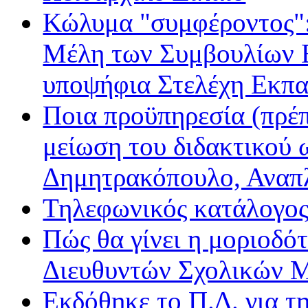
Κώλυμα "συμφέροντος": 
Μέλη των Συμβουλίων Ε
υποψήφια Στελέχη Εκπα
Ποια προϋπηρεσία (πρέπ
μείωση του διδακτικού 
Δημητρακόπουλο, Ανα
Τηλεφωνικός κατάλογο
Πώς θα γίνει η μοριοδ
Διευθυντών Σχολικών 
Εκδόθηκε το Π.Δ. για τ