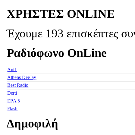
ΧΡΗΣΤΕΣ ONLINE
Έχουμε 193 επισκέπτες συ
Ραδιόφωνο OnLine
Ant1
Athens DeeJay
Best Radio
Derti
EΡA 5
Flash
Freedom
Δημοφιλή
Fresh Music
Galaxy 92