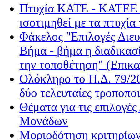
Πτυχία ΚΑΤΕ - ΚΑΤΕΕ τα
Happy Radio
Je t' aime
ισοτιμηθεί με τα πτυχία
Kiss FM
Kosmos
Φάκελος "Επιλογές Διε
Love Radio
Βήμα - βήμα η διαδικασ
Nitro Radio
Nova Sport FM
την τοποθέτηση" (Επικα
Radio Gold
Real FM
Ολόκληρο το Π.Δ. 79/20
Rock FM
δύο τελευταίες τροποποι
Sentra FM
Sfera
Θέματα για τις επιλογέ
Όασις
Βήμα Radio
Μονάδων
Δίεση
Μοριοδότηση κριτηρίων
Δίφωνο